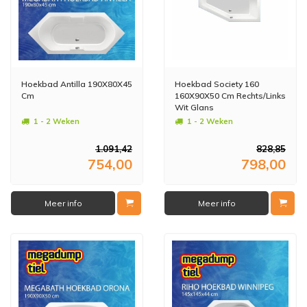
Hoekbad Antilla 190X80X45
Hoekbad Society 160
Cm
160X90X50 Cm Rechts/Links
Wit Glans
1 - 2 Weken
1 - 2 Weken
1.091,42
828,85
754,00
798,00
Meer info
Meer info