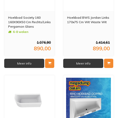
Hoekbad Society 160
Hoekbad BWS Jordan Links
160X90X50 Cm Rechts/Links
170x75 Cm Wit Waste Wit
Pergamon Glans
6-8 weken
1.076,90
1.414,61
890,00
899,00
Meer info
Meer info