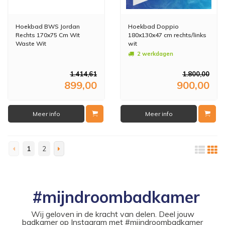
Hoekbad BWS Jordan
Hoekbad Doppio
Rechts 170x75 Cm Wit
180x130x47 cm rechts/links
Waste Wit
wit
2 werkdagen
1.414,61
1.800,00
899,00
900,00
Meer info
Meer info
1
2
#mijndroombadkamer
Wij geloven in de kracht van delen. Deel jouw
badkamer op Instagram met #mijndroombadkamer