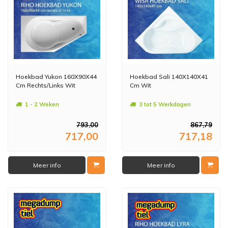
Hoekbad Yukon 160X90X44
Hoekbad Sali 140X140X41
Cm Rechts/Links Wit
Cm Wit
1 - 2 Weken
3 tot 5 Werkdagen
793,00
867,79
717,00
717,18
Meer info
Meer info