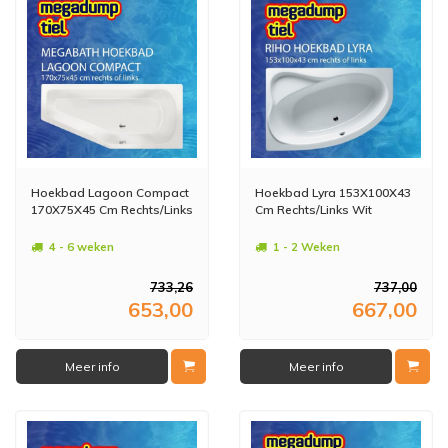
Hoekbad Lagoon Compact
Hoekbad Lyra 153X100X43
170X75X45 Cm Rechts/Links
Cm Rechts/Links Wit
4 - 6 weken
1 - 2 Weken
733,26
737,00
653,00
667,00
Meer info
Meer info