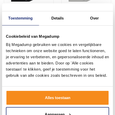
Toestemming
Details
Over
MegaBath Hoekbad Society
MegaBath Hoekbad Society
160 160X90X50 Cm
160 160X90X50 Cm
Rechts/Links Ebony Mat
Rechts/Links Cement Mat
Cookiebeleid van Megadump
Zwart
6-8 weken
6-8 weken
Bij Megadump gebruiken we cookies en vergelijkbare
1.076,90
1.076,90
technieken om onze website goed te laten functioneren,
890,00
890,00
je ervaring te verbeteren, en gepersonaliseerde inhoud en
advertenties aan te bieden. Door op 'Alle cookies
toestaan' te klikken, geef je toestemming voor het
Meer info
Meer info
gebruik van alle cookies zoals beschreven in ons beleid.
Alles toestaan
Aanpassen