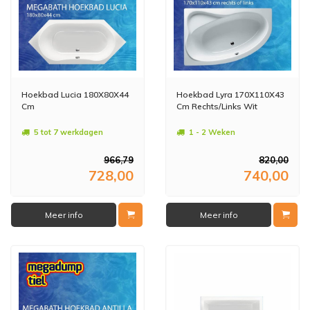
Hoekbad Lucia 180X80X44
Hoekbad Lyra 170X110X43
Cm
Cm Rechts/Links Wit
5 tot 7 werkdagen
1 - 2 Weken
966,79
820,00
728,00
740,00
Meer info
Meer info