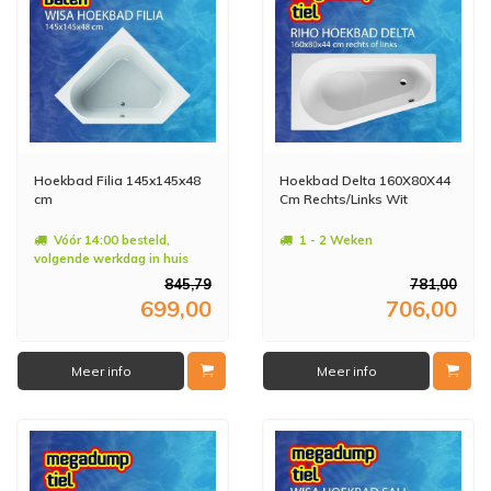
Hoekbad Filia 145x145x48
Hoekbad Delta 160X80X44
cm
Cm Rechts/Links Wit
Vóór 14:00 besteld,
1 - 2 Weken
volgende werkdag in huis
845,79
781,00
699,00
706,00
Meer info
Meer info