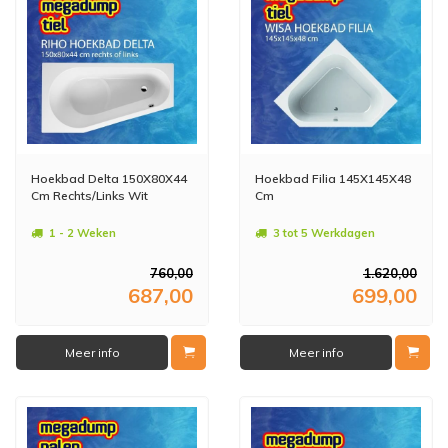
Hoekbad Delta 150X80X44
Hoekbad Filia 145X145X48
Cm Rechts/Links Wit
Cm
1 - 2 Weken
3 tot 5 Werkdagen
760,00
1.620,00
687,00
699,00
Meer info
Meer info