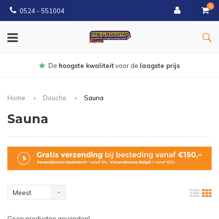
0
0524 - 551004
gste prijs
Gratis
bezorgd vanaf €1
Home
Douche
Sauna
Sauna
Meest
bekeken
Geen producten gevonden!...