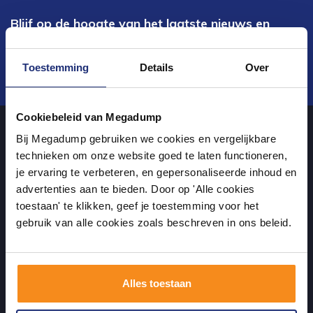
Blijf op de hoogte van het laatste nieuws en
ontwikkelingen
Toestemming
Details
Over
Verstuur
Cookiebeleid van Megadump
Bij Megadump gebruiken we cookies en vergelijkbare
Over ons
technieken om onze website goed te laten functioneren,
je ervaring te verbeteren, en gepersonaliseerde inhoud en
advertenties aan te bieden. Door op 'Alle cookies
uw sanitairwinkel in Dalen waar u niet alleen in onze showroom
toestaan' te klikken, geef je toestemming voor het
terecht kunt voor badkamertegels en sanitair, maar ook via de
gebruik van alle cookies zoals beschreven in ons beleid.
online winkel kan bestellen!
Alles toestaan