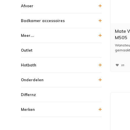
Afvoer
Badkamer accessoires
Mate W
Meer....
M505
Wansteun
Outlet
gemaakt
Hotbath
Onderdelen
Differnz
Merken