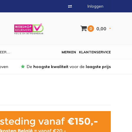
Inloggen
0,00
0
EER....
MERKEN
KLANTENSERVICE
oven
De
hoogste kwaliteit
voor de
laagste prijs