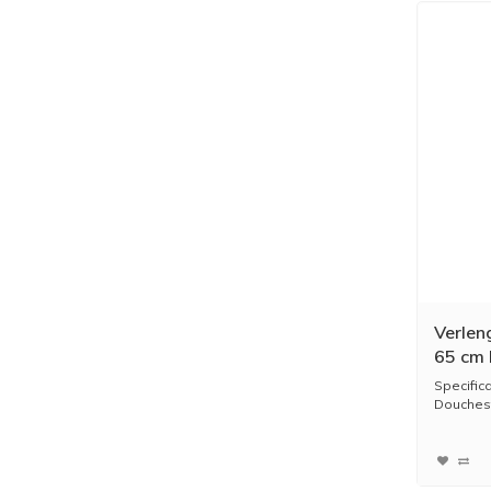
Verlen
65 cm 
Specific
Douchest
- ...