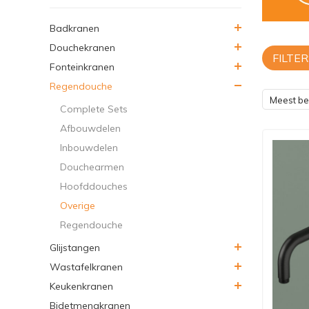
Badkranen
Douchekranen
FILTER
Fonteinkranen
Regendouche
Meest b
Complete Sets
Afbouwdelen
Inbouwdelen
Douchearmen
Hoofddouches
Overige
Regendouche
Glijstangen
Wastafelkranen
Keukenkranen
Bidetmengkranen