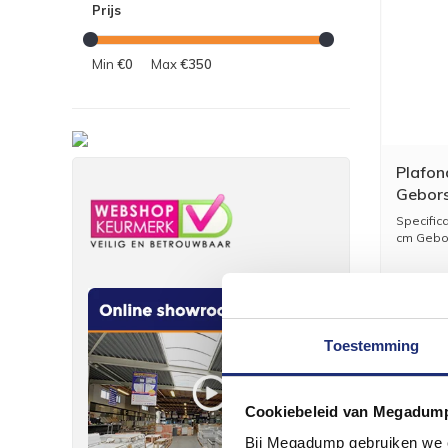
Prijs
Min
€0
Max
€350
Plafon
Gebors
Specific
cm Gebor
Toestemming
Cookiebeleid van Megadum
Bij Megadump gebruiken we co