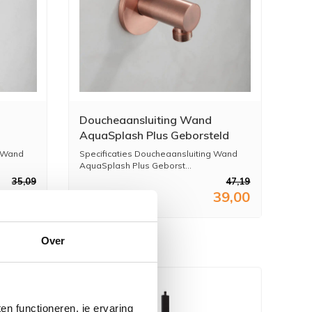
Doucheaansluiting Wand
AquaSplash Plus Geborsteld
Koper
g Wand
Specificaties Doucheaansluiting Wand
AquaSplash Plus Geborst...
35,09
47,19
29,00
39,00
Over
n functioneren, je ervaring