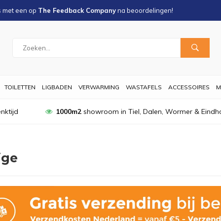
s met een
op
The Feedback Company
na
beoordelingen!
TOILETTEN
LIGBADEN
VERWARMING
WASTAFELS
ACCESSOIRES
M
nktijd
1000m2
showroom in Tiel, Dalen, Wormer & Eindh
ige