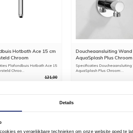
dbuis Hotbath Ace 15 cm
Doucheaansluiting Wand
teld Chroom
AquaSplash Plus Chroom
aties Plafondbuis Hotbath Ace 15
Specificaties Doucheaansluitin
steld Chroo...
AquaSplash Plus Chroom:...
121,00
100,00
Details
p
okies en vergelijkbare technieken om onze website goed te late