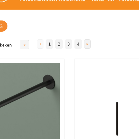
S
1
2
3
4
ekeken