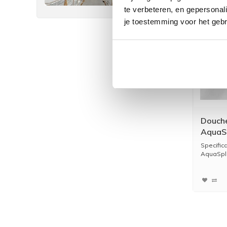
te verbeteren, en gepersonali
je toestemming voor het gebr
Douche
AquaSp
Specific
AquaSpla