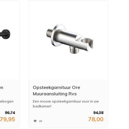
en
Opsteekgarnituur Ore
Muuraansluiting Rvs
at
 Gebogen
Een mooie opsteekgarnituur voor in uw
badkamer!
96,74
94,38
79,95
78,00