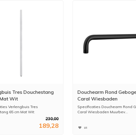
gbuis Tres Douchestang
Douchearm Rond Gebog
Mat Wit
Caral Wiesbaden
Muurbevestiging 45 cm M
aties Verlengbuis Tres
Specificaties Douchearm Rond
Zwart
ang 65 cm Mat Wit:
Caral Wiesbaden Muurbev...
230,00
189,28