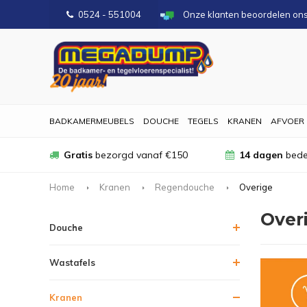
0524 - 551004
Onze klanten beoordelen on
BADKAMERMEUBELS
DOUCHE
TEGELS
KRANEN
AFVOER
Gratis
bezorgd vanaf €150
14 dagen
bede
Home
Kranen
Regendouche
Overige
Over
Douche
Wastafels
Kranen