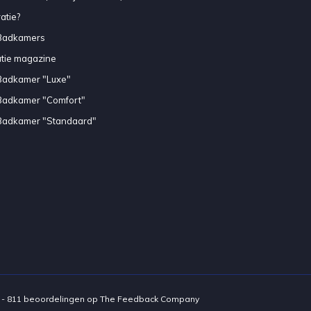
atie?
Badkamers
atie magazine
Badkamer "Luxe"
Badkamer "Comfort"
Badkamer "Standaard"
-
811
beoordelingen op
The Feedback Company