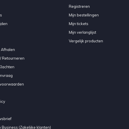
Registreren
s
Mijn bestellingen
jden
Mijn tickets
Mijn verlanglijst
Vergelijk producten
 Afhalen
/ Retourneren
Klachten
anvraag
voorwaarden
icy
sbrief
 Business (Zakelijke klanten)