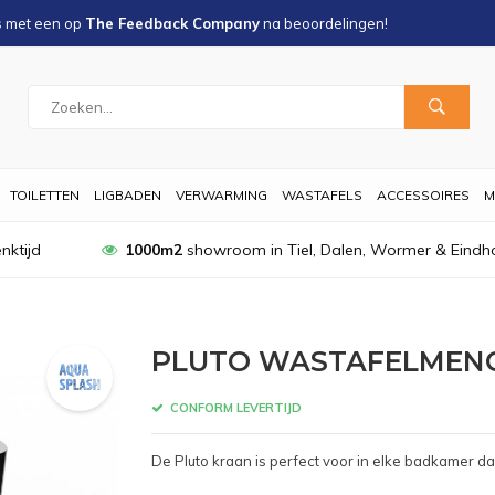
s met een
op
The Feedback Company
na
beoordelingen!
TOILETTEN
LIGBADEN
VERWARMING
WASTAFELS
ACCESSOIRES
M
nktijd
1000m2
showroom in Tiel, Dalen, Wormer & Eindh
PLUTO WASTAFELMEN
CONFORM LEVERTIJD
De Pluto kraan is perfect voor in elke badkamer d