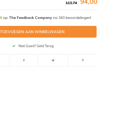
94,00
113,74
,6
op
The Feedback Company
na
343
beoordelingen!
TOEVOEGEN AAN WINKELWAGEN
Niet Goed? Geld Terug
Afbeelding vergroten