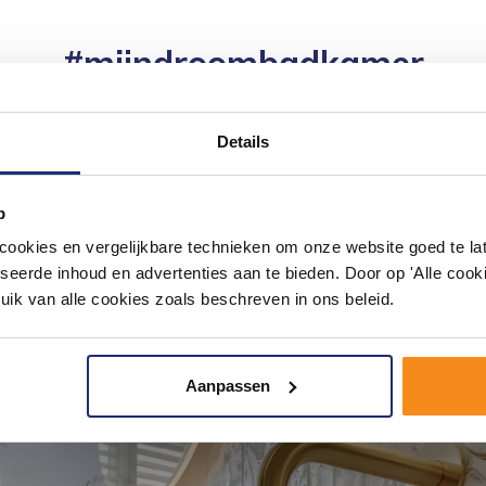
#mijndroombadkamer
ouw badkamer op Instagram met #mijndroombadkamer en tag @m
omgeving vol met unieke badkamerstijlen. Doe je mee?
Details
p
okies en vergelijkbare technieken om onze website goed te late
seerde inhoud en advertenties aan te bieden. Door op 'Alle cooki
uik van alle cookies zoals beschreven in ons beleid.
Aanpassen