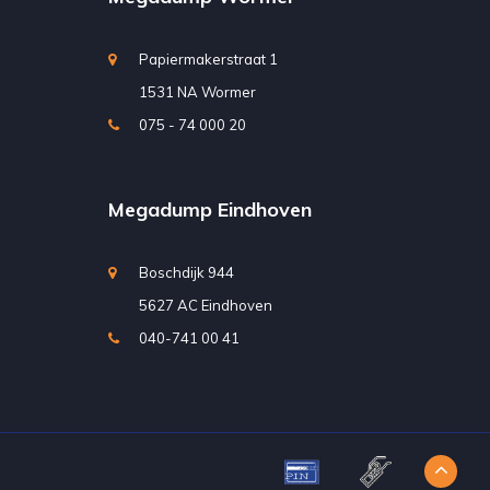
Papiermakerstraat 1
1531 NA Wormer
075 - 74 000 20
Megadump Eindhoven
Boschdijk 944
5627 AC Eindhoven
040-741 00 41