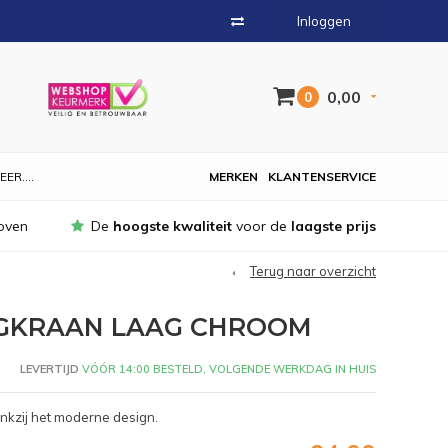
Inloggen
0,00
0
EER....
MERKEN
KLANTENSERVICE
oven
De
hoogste kwaliteit
voor de
laagste prijs
Terug naar overzicht
GKRAAN LAAG CHROOM
LEVERTIJD
VÓÓR 14:00 BESTELD, VOLGENDE WERKDAG IN HUIS
ankzij het moderne design.