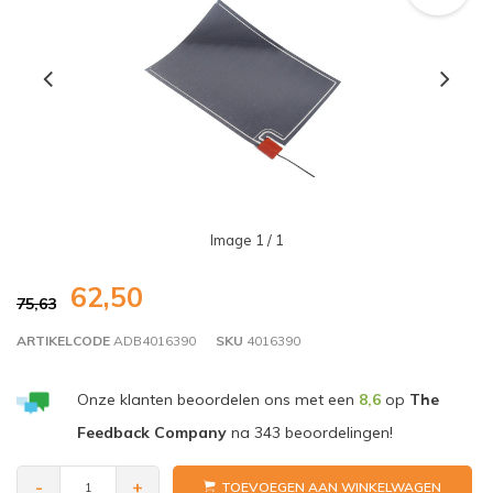
Image
1
/ 1
62,50
75,63
ARTIKELCODE
ADB4016390
SKU
4016390
Onze klanten beoordelen ons met een
8,6
op
The
Feedback Company
na
343
beoordelingen!
-
+
TOEVOEGEN AAN WINKELWAGEN