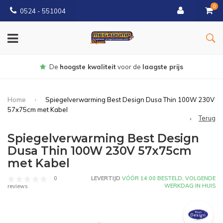
0
0524 - 551004
Gratis
bezorgd vanaf €150
Home
Spiegelverwarming Best Design Dusa Thin 100W 230V
57x75cm met Kabel
Terug
Spiegelverwarming Best Design
Dusa Thin 100W 230V 57x75cm
met Kabel
0
LEVERTIJD
VÓÓR 14:00 BESTELD, VOLGENDE
WERKDAG IN HUIS
reviews