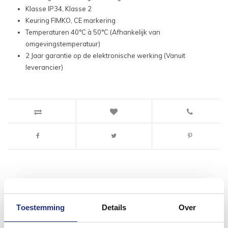
Klasse IP34, Klasse 2
Keuring FIMKO, CE markering
Temperaturen 40
°C à 50°C (Afhankelijk van
omgevingstemperatuur)
2 Jaar garantie op de elektronische werking (Vanuit
leverancier)
#mijndroombadkamer
Toestemming
Details
Over
Wij geloven in de kracht van delen. Deel jouw