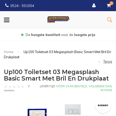
0
0524 - 551004
Gratis
bezorgd vanaf €150
Home
Up100 Toiletset 03 Megasplash Basic Smart Met Bril En
Drukplaat
Terug
Up100 Toiletset 03 Megasplash
Basic Smart Met Bril En Drukplaat
0
LEVERTIJD
VÓÓR 14:00 BESTELD, VOLGENDE DAG
IN HUIS!
reviews