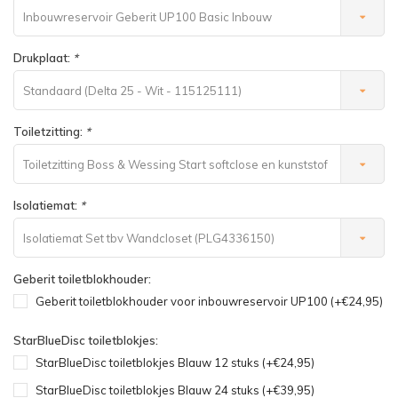
Inbouwreservoir Geberit UP100 Basic Inbouw
Frontbediening (in hoogte/diepte verstelbaar)
Drukplaat:
*
Standaard (Delta 25 - Wit - 115125111)
(458103001)
Toiletzitting:
*
Toiletzitting Boss & Wessing Start softclose en kunststof
bev.set (PLG4345124)
Isolatiemat:
*
Isolatiemat Set tbv Wandcloset (PLG4336150)
Geberit toiletblokhouder:
Geberit toiletblokhouder voor inbouwreservoir UP100 (+€24,95)
StarBlueDisc toiletblokjes:
StarBlueDisc toiletblokjes Blauw 12 stuks (+€24,95)
StarBlueDisc toiletblokjes Blauw 24 stuks (+€39,95)