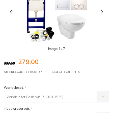
Image
1
/ 7
279,00
337,59
ARTIKELCODE
GEBS01UP100
SKU
GEBS01UP100
Wandcloset:
*
Wandcloset Basic wit (PLG0261525)
Inbouwreservoir:
*