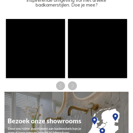
inspirerende omgeving vol met unieke
badkamerstijlen. Doe je mee?