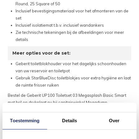
Round, 25 Square of 50
Inclusief bevestigingsmateriaal voor het afmonteren van de
set
Inclusief isolatiemat t.b.v. inclusief wandankers
Zie technische tekeningen bij de afbeeldingen voor meer
details
Meer opties voor de set:
Geberit toiletblokhouder voor het dagelijks schoonhouden
van uw reservoir en toiletpot
Gebruik StarBlueDisc toiletblokjes voor extra hygiëne en laat
de ruimte frisser ruiken
Bestel de Geberit UP100 Toiletset 03 Megasplash Basic Smart
met bril en drukplaat nu bij sanitairwinkel Megadump.
Toestemming
Details
Over