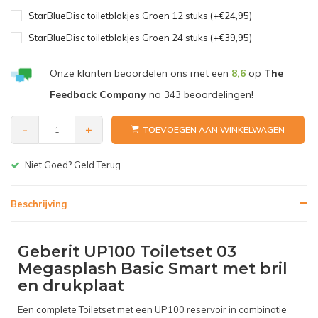
StarBlueDisc toiletblokjes Groen 12 stuks (+€24,95)
StarBlueDisc toiletblokjes Groen 24 stuks (+€39,95)
Onze klanten beoordelen ons met een
8,6
op
The
Feedback Company
na
343
beoordelingen!
-
+
TOEVOEGEN AAN WINKELWAGEN
Gratis bezorgen v.a. € 150,-(NL)
Beschrijving
Geberit UP100 Toiletset 03
Megasplash Basic Smart met bril
en drukplaat
Een complete Toiletset met een UP100 reservoir in combinatie