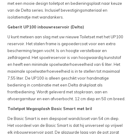
met een mooie design toiletpot en bedieningsplaat naar keuze
van de Delta series. Inclusief bevestigingsmateriaal en
isolatiematje met wandankers.
Geberit UP100 inbouwreservoir (Delta)
U kunt meteen aan slag met uw nieuwe Toiletset met het UP100
reservoir. Het stalen frame is gepoedercoat voor een extra
bescherming tegen vocht. Is on hoogte verstelbaar en
zelfdragend. Het spoelreservoir is van hoogwaardig kunststof
en heeft een minimale spoelwaterhoeveelheid van 6 liter. Het
maximale spoelwaterhoeveelheid is in te stellen tot maximaal
7,55 liter. De UP100 is alleen geschikt voor handmatige
bediening in combinatie met een Delta drukplaat als
frontbediening. Wordt geleverd met stopkraan, aan en
afvoergarnituur en een afvoerbocht. 12 cm diep en 50 cm breed.
Toiletpot Megasplash Basic Smart met bril
De Basic Smart is een diepspoel wandcloset van 54 cm diep.
Het voordeel van de Basic Smart is dat hij universeel op vrijwel
elk inbouwreservoir past. De glazuurde laag van de pot zorgt