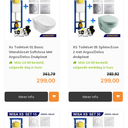
Xs Toiletset 01 Basic
XS Toiletset 05 Sphinx Econ
Wandcloset Softclose Met
2 met Argos/Delos
Argos/Delos Drukplaat
drukplaat
Vóór 14:00 besteld,
Vóór 14:00 besteld,
volgende dag in huis!
volgende werkdag in huis
361,79
383,92
299,00
299,00
Meer info
Meer info