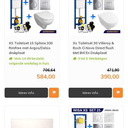
XS Toiletset 15 Sphinx 300
Xs Toiletset 30 Villeroy &
Rimfree met Argos/Delos
Boch O.Novo Direct flush
drukplaat
Met Bril En Drukplaat
Vóór 14:00 besteld,
3 tot 5 Werkdagen
volgende werkdag in huis
706,64
471,90
584,00
390,00
Meer info
Meer info