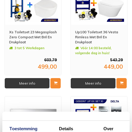
Xs Toiletset 23 Megasplash
Up100 Toiletset 36 Vesta
Zero Compact Met Bril En
Rimless Met Bril En
Drukplaat
Drukplaat
3 tot 5 Werkdagen
Vóór 14:00 besteld,
volgende dag in huis!
603,79
543,29
499,00
449,00
Meer info
Meer info
Toestemming
Details
Over