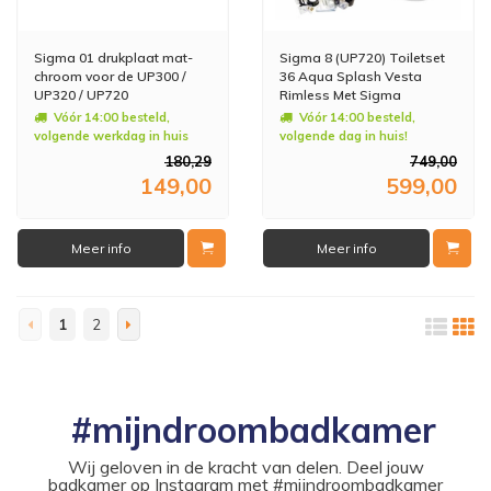
Sigma 01 drukplaat mat-
Sigma 8 (UP720) Toiletset
chroom voor de UP300 /
36 Aqua Splash Vesta
UP320 / UP720
Rimless Met Sigma
inbouwreservoir
Drukplaat
Vóór 14:00 besteld,
Vóór 14:00 besteld,
volgende werkdag in huis
volgende dag in huis!
180,29
749,00
149,00
599,00
Meer info
Meer info
1
2
#mijndroombadkamer
Wij geloven in de kracht van delen. Deel jouw
badkamer op Instagram met #mijndroombadkamer