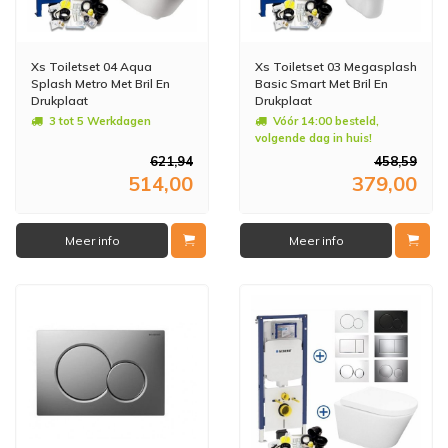
Xs Toiletset 04 Aqua
Xs Toiletset 03 Megasplash
Splash Metro Met Bril En
Basic Smart Met Bril En
Drukplaat
Drukplaat
3 tot 5 Werkdagen
Vóór 14:00 besteld,
volgende dag in huis!
621,94
458,59
514,00
379,00
Meer info
Meer info