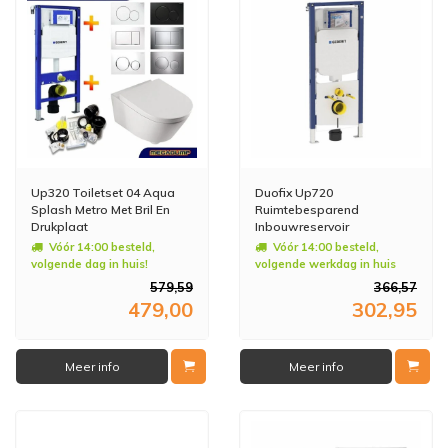
Up320 Toiletset 04 Aqua
Duofix Up720
Splash Metro Met Bril En
Ruimtebesparend
Drukplaat
Inbouwreservoir
Vóór 14:00 besteld,
Vóór 14:00 besteld,
volgende dag in huis!
volgende werkdag in huis
579,59
366,57
479,00
302,95
Meer info
Meer info