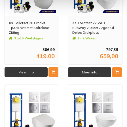
Xs Toiletset 28 Creavit
Xs Toiletset 22 V&B
Tp325 Wit Met Softclose
Subway 2.0 Met Argos Of
Zitting
Delos Drukplaat
3 tot 5 Werkdagen
1 - 2 Weken
506,99
797,39
419,00
659,00
Meer info
Meer info