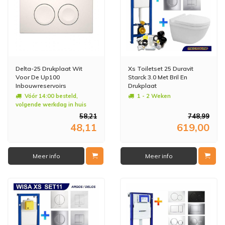
Delta-25 Drukplaat Wit
Xs Toiletset 25 Duravit
Voor De Up100
Starck 3.0 Met Bril En
Inbouwreservoirs
Drukplaat
Vóór 14:00 besteld,
1 - 2 Weken
volgende werkdag in huis
58,21
748,99
48,11
619,00
Meer info
Meer info