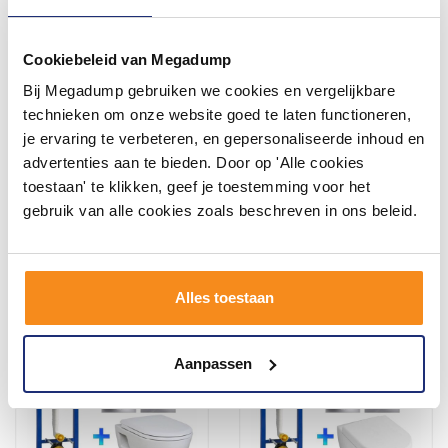
Cookiebeleid van Megadump
Bij Megadump gebruiken we cookies en vergelijkbare
Delta-25 Drukplaat Mat-
Up100 Toiletset 30 Villeroy
Chroom Voor De Up100
& Boch O.Novo Direct flush
technieken om onze website goed te laten functioneren,
Inbouwreservoir
Met Bril En Drukplaat
je ervaring te verbeteren, en gepersonaliseerde inhoud en
Vóór 14:00 besteld,
Vóór 14:00 besteld,
advertenties aan te bieden. Door op 'Alle cookies
volgende werkdag in huis
volgende dag in huis!
toestaan' te klikken, geef je toestemming voor het
89,24
549,00
73,75
460,00
gebruik van alle cookies zoals beschreven in ons beleid.
Meer info
Meer info
Alles toestaan
Aanpassen