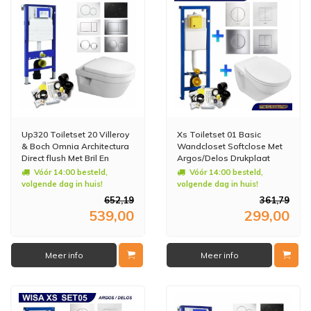
Up320 Toiletset 20 Villeroy
Xs Toiletset 01 Basic
& Boch Omnia Architectura
Wandcloset Softclose Met
Direct flush Met Bril En
Argos/Delos Drukplaat
Drukplaat
Vóór 14:00 besteld,
Vóór 14:00 besteld,
volgende dag in huis!
volgende dag in huis!
652,19
361,79
539,00
299,00
Meer info
Meer info