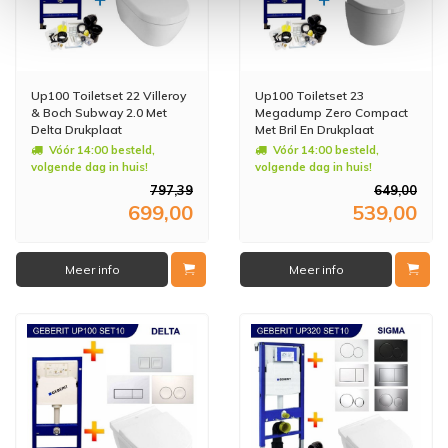
Up100 Toiletset 22 Villeroy
Up100 Toiletset 23
& Boch Subway 2.0 Met
Megadump Zero Compact
Delta Drukplaat
Met Bril En Drukplaat
Vóór 14:00 besteld,
Vóór 14:00 besteld,
volgende dag in huis!
volgende dag in huis!
797,39
649,00
699,00
539,00
Meer info
Meer info