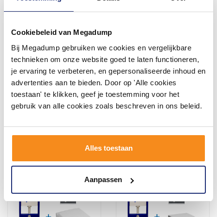
Cookiebeleid van Megadump
Bij Megadump gebruiken we cookies en vergelijkbare
Up320 Toiletset 28 Creavit
Up100 Toiletset 08 Aqua
technieken om onze website goed te laten functioneren,
Tp325 Wit Met Softclose
Royal Easyflush Rimfree
Zitting
48Cm Compact Met Delta
je ervaring te verbeteren, en gepersonaliseerde inhoud en
Drukplaat
Vóór 14:00 besteld,
Vóór 14:00 besteld,
advertenties aan te bieden. Door op 'Alle cookies
volgende dag in huis!
volgende dag in huis!
toestaan' te klikken, geef je toestemming voor het
598,95
615,89
gebruik van alle cookies zoals beschreven in ons beleid.
495,00
509,00
Meer info
Meer info
Alles toestaan
Aanpassen