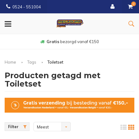
0
0524 - 551004
Gratis
bezorgd vanaf €150
Home
Tags
Toiletset
Producten getagd met
Toiletset
Filter
Meest
bekeken