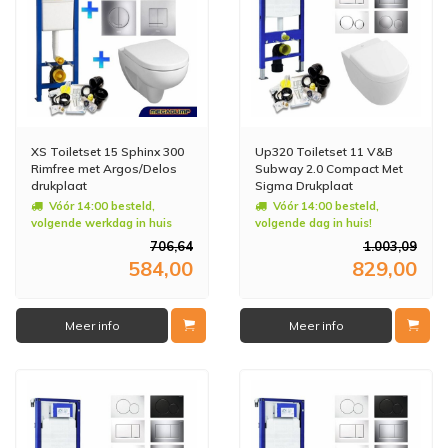
XS Toiletset 15 Sphinx 300
Up320 Toiletset 11 V&B
Rimfree met Argos/Delos
Subway 2.0 Compact Met
drukplaat
Sigma Drukplaat
Vóór 14:00 besteld,
Vóór 14:00 besteld,
volgende werkdag in huis
volgende dag in huis!
706,64
1.003,09
584,00
829,00
Meer info
Meer info