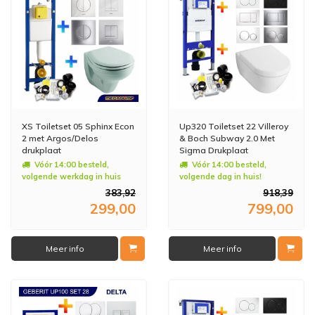
XS Toiletset 05 Sphinx Econ
Up320 Toiletset 22 Villeroy
2 met Argos/Delos
& Boch Subway 2.0 Met
drukplaat
Sigma Drukplaat
Vóór 14:00 besteld,
Vóór 14:00 besteld,
volgende werkdag in huis
volgende dag in huis!
383,92
918,39
299,00
799,00
Meer info
Meer info