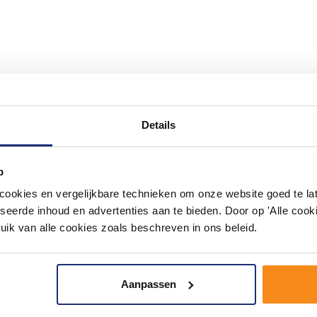
#mijndroombadkamer
Details
ouw badkamer op Instagram met #mijndroombadkamer en tag @m
omgeving vol met unieke badkamerstijlen. Doe je mee?
p
okies en vergelijkbare technieken om onze website goed te late
seerde inhoud en advertenties aan te bieden. Door op 'Alle cooki
uik van alle cookies zoals beschreven in ons beleid.
Aanpassen