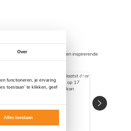
Over
egadumpnl. Samen bouwen we een inspirerende
n functioneren, je ervaring
es toestaan' te klikken, geef
Alles toestaan