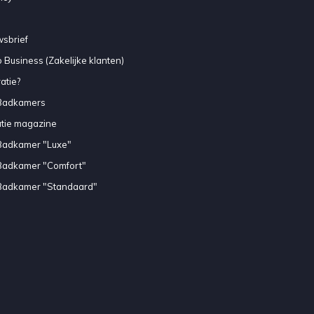
sbrief
 Business (Zakelijke klanten)
atie?
Badkamers
atie magazine
Badkamer "Luxe"
Badkamer "Comfort"
Badkamer "Standaard"