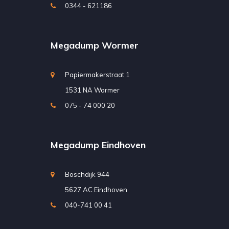
0344 - 621186
Megadump Wormer
Papiermakerstraat 1
1531 NA Wormer
075 - 74 000 20
Megadump Eindhoven
Boschdijk 944
5627 AC Eindhoven
040-741 00 41