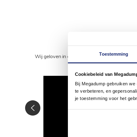
Toestemming
Wij geloven in de kracht van delen. Deel j
Cookiebeleid van Megadum
Bij Megadump gebruiken we co
te verbeteren, en gepersonali
je toestemming voor het gebr