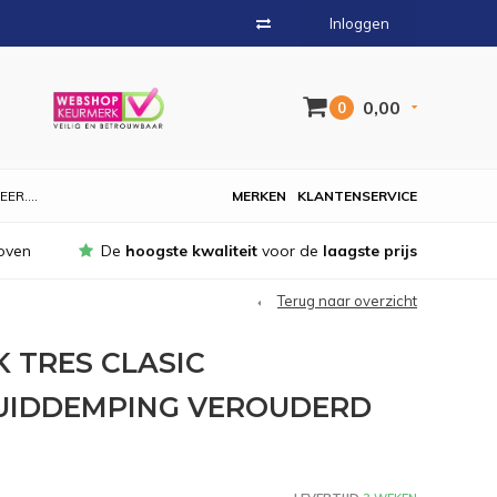
Inloggen
0,00
0
EER....
MERKEN
KLANTENSERVICE
oven
De
hoogste kwaliteit
voor de
laagste prijs
Terug naar overzicht
 TRES CLASIC
UIDDEMPING VEROUDERD