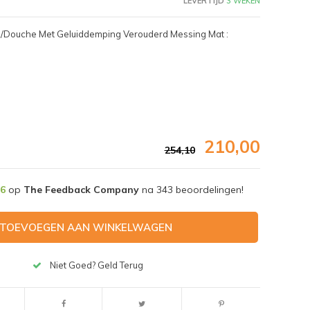
LEVERTIJD
3 WEKEN
ad/Douche Met Geluiddemping Verouderd Messing Mat :
210,00
254,10
,6
op
The Feedback Company
na
343
beoordelingen!
TOEVOEGEN AAN WINKELWAGEN
Afbeelding vergroten
Niet Goed? Geld Terug