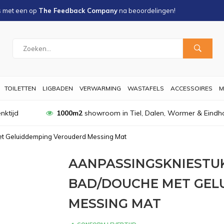
s met een
op
The Feedback Company
na
beoordelingen!
TOILETTEN
LIGBADEN
VERWARMING
WASTAFELS
ACCESSOIRES
M
nktijd
1000m2
showroom in Tiel, Dalen, Wormer & Eindh
et Geluiddemping Verouderd Messing Mat
AANPASSINGSKNIESTUK
BAD/DOUCHE MET GEL
MESSING MAT