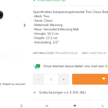
CONFORM LEVERTIJD
Specificaties Aanpassingskniestuk Tres Clasic B
-Merk: Tres
-Serie: Clasic
-Materiaal: Messing
-Kleur: Verouderd Messing Mat
-Hoogte: 16.3 cm
-Diepte: 13.2 cm
-Aansluiting: 1/2"
ARTIKELCODE
TRS24287101LM
SKU
24287101LM
Onze klanten beoordelen ons met een
8
-
+
Afbeelding vergroten
Gratis bezorgen v.a. € 150,-(NL)