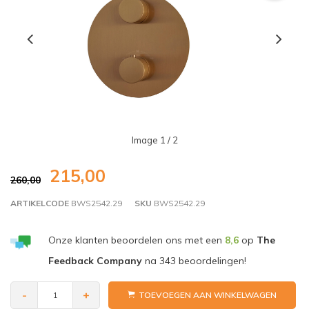
Image
1
/ 2
215,00
260,00
ARTIKELCODE
BWS2542.29
SKU
BWS2542.29
Onze klanten beoordelen ons met een
8,6
op
The
Feedback Company
na
343
beoordelingen!
-
+
TOEVOEGEN AAN WINKELWAGEN