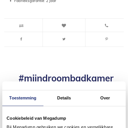
Fabrieksgarantie: 2 Jaar
#mijndroombadkamer
Wij geloven in de kracht van delen. Deel jouw
badkamer op Instagram met #mijndroombadkamer
en tag @megadumpnl. Samen bouwen we een
Toestemming
Details
Over
inspirerende omgeving vol met unieke
badkamerstijlen. Doe je mee?
Cookiebeleid van Megadump
Bij Megadump gebruiken we cookies en vergelijkbare