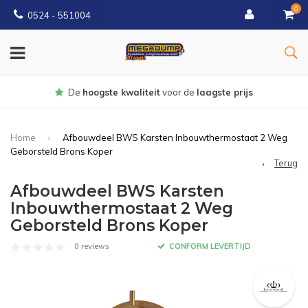
0
0524 - 551004
rijs
Gratis
bezorgd vanaf €150
Home
Afbouwdeel BWS Karsten Inbouwthermostaat 2 Weg
Geborsteld Brons Koper
Terug
Afbouwdeel BWS Karsten
Inbouwthermostaat 2 Weg
Geborsteld Brons Koper
0 reviews
CONFORM LEVERTIJD