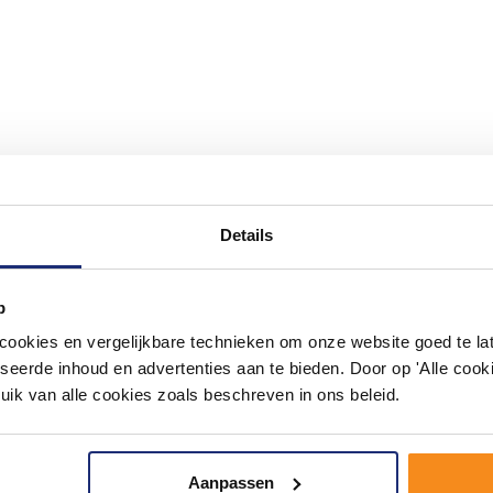
#mijndroombadkamer
Details
ouw badkamer op Instagram met #mijndroombadkamer en tag @m
omgeving vol met unieke badkamerstijlen. Doe je mee?
p
okies en vergelijkbare technieken om onze website goed te late
seerde inhoud en advertenties aan te bieden. Door op 'Alle cooki
uik van alle cookies zoals beschreven in ons beleid.
Aanpassen