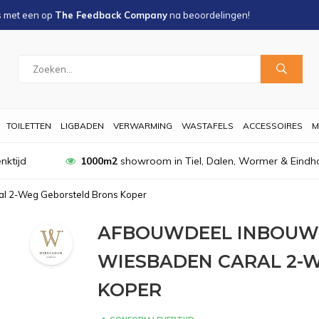
s met een
op
The Feedback Company
na
beoordelingen!
TOILETTEN
LIGBADEN
VERWARMING
WASTAFELS
ACCESSOIRES
M
nktijd
1000m2
showroom in Tiel, Dalen, Wormer & Eindh
l 2-Weg Geborsteld Brons Koper
AFBOUWDEEL INBOUW
WIESBADEN CARAL 2-
KOPER