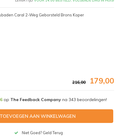
LEVERTIJD
VÓÓR 14:00 BESTELD, VOLGENDE DAG IN HUIS!
sbaden Caral 2-Weg Geborsteld Brons Koper
179,00
216,00
,6
op
The Feedback Company
na
343
beoordelingen!
Afbeelding vergroten
TOEVOEGEN AAN WINKELWAGEN
Niet Goed? Geld Terug