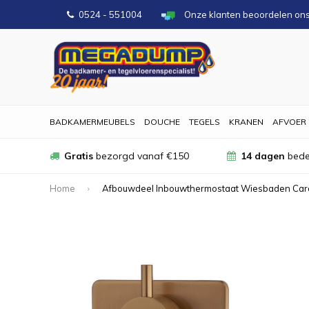
0524 - 551004
Onze klanten beoordelen on
BADKAMERMEUBELS
DOUCHE
TEGELS
KRANEN
AFVOER
Gratis
bezorgd vanaf €150
14 dagen
bede
Home
Afbouwdeel Inbouwthermostaat Wiesbaden Cara