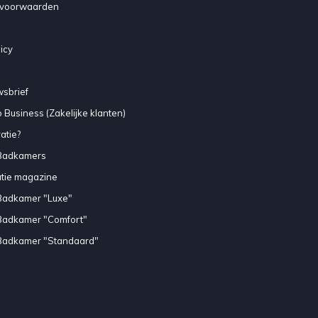
voorwaarden
icy
sbrief
 Business (Zakelijke klanten)
atie?
Badkamers
atie magazine
Badkamer "Luxe"
Badkamer "Comfort"
Badkamer "Standaard"