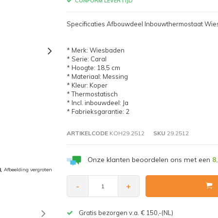
CONFORM LEVERTIJD
Specificaties Afbouwdeel Inbouwthermostaat Wie
* Merk: Wiesbaden
* Serie: Caral
* Hoogte: 18,5 cm
* Materiaal: Messing
* Kleur: Koper
* Thermostatisch
* Incl. inbouwdeel: Ja
* Fabrieksgarantie: 2
ARTIKELCODE
KOH29.2512
SKU
29.2512
Onze klanten beoordelen ons met een
8
Afbeelding vergroten
-
+
Gratis bezorgen v.a. € 150,-(NL)