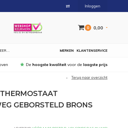
Inloggen
0,00
0
EER....
MERKEN
KLANTENSERVICE
oven
De
hoogste kwaliteit
voor de
laagste prijs
Terug naar overzicht
THERMOSTAAT
WEG GEBORSTELD BRONS