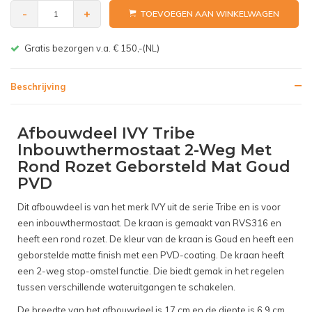
-
+
TOEVOEGEN AAN WINKELWAGEN
Gratis bezorgen v.a. € 150,-(NL)
Beschrijving
Afbouwdeel IVY Tribe
Inbouwthermostaat 2-Weg Met
Rond Rozet Geborsteld Mat Goud
PVD
Dit afbouwdeel is van het merk IVY uit de serie Tribe en is voor
een inbouwthermostaat. De kraan is gemaakt van RVS316 en
heeft een rond rozet. De kleur van de kraan is Goud en heeft een
geborstelde matte finish met een PVD-coating. De kraan heeft
een 2-weg stop-omstel functie. Die biedt gemak in het regelen
tussen verschillende wateruitgangen te schakelen.
De breedte van het afbouwdeel is 17 cm en de diepte is 6,9 cm.