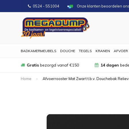
0524 - 551004
Onze klanten beoordelen on
BADKAMERMEUBELS
DOUCHE
TEGELS
KRANEN
AFVOER
Gratis
bezorgd vanaf €150
14 dagen
bede
Home
Afvoerrooster Mat Zwart t.b.v. Douchebak Relie