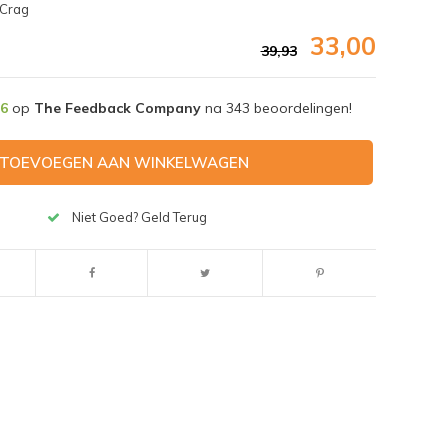
 Crag
33,00
39,93
,6
op
The Feedback Company
na
343
beoordelingen!
TOEVOEGEN AAN WINKELWAGEN
Niet Goed? Geld Terug
Afbeelding vergroten