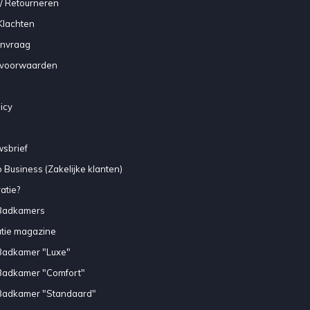
/ Retourneren
Klachten
anvraag
voorwaarden
icy
sbrief
 Business (Zakelijke klanten)
atie?
Badkamers
atie magazine
Badkamer "Luxe"
Badkamer "Comfort"
Badkamer "Standaard"