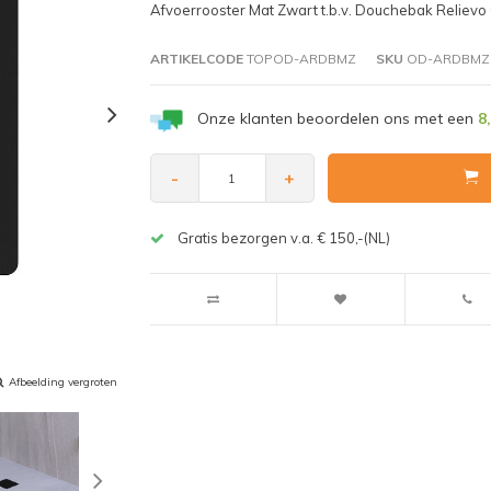
Afvoerrooster Mat Zwart t.b.v. Douchebak Relievo
ARTIKELCODE
TOPOD-ARDBMZ
SKU
OD-ARDBMZ
Onze klanten beoordelen ons met een
8
-
+
Gratis bezorgen v.a. € 150,-(NL)
Afbeelding vergroten