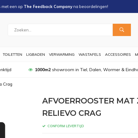
s met een
op
The Feedback Company
na
beoordelingen!
TOILETTEN
LIGBADEN
VERWARMING
WASTAFELS
ACCESSOIRES
M
nktijd
1000m2
showroom in Tiel, Dalen, Wormer & Eindh
vo Crag
AFVOERROOSTER MAT 
RELIEVO CRAG
CONFORM LEVERTIJD