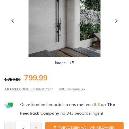
Image
1
/ 5
799,99
1.759,00
ARTIKELCODE
33768-257277
SKU
SW996255
Onze klanten beoordelen ons met een
8,6
op
The
Feedback Company
na
343
beoordelingen!
-
+
TOEVOEGEN AAN WINKELWAGEN