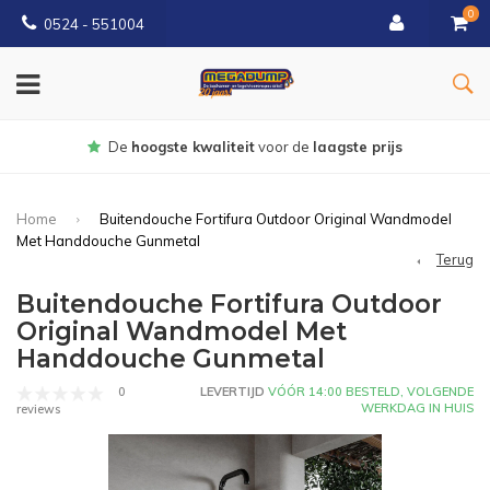
0
0524 - 551004
Gratis
bezorgd vanaf €150
Home
Buitendouche Fortifura Outdoor Original Wandmodel
Met Handdouche Gunmetal
Terug
Buitendouche Fortifura Outdoor
Original Wandmodel Met
Handdouche Gunmetal
0
LEVERTIJD
VÓÓR 14:00 BESTELD, VOLGENDE
WERKDAG IN HUIS
reviews