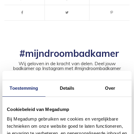
#mijndroombadkamer
Wij geloven in de kracht van delen. Deel jouw
badkamer op Instagram met #mijndroombadkamer
en tag @megadumpnl. Samen bouwen we een
inspirerende omgeving vol met unieke
badkamerstijlen. Doe je mee?
Toestemming
Details
Over
Cookiebeleid van Megadump
Bij Megadump gebruiken we cookies en vergelijkbare
technieken om onze website goed te laten functioneren,
je ervaring te verbeteren, en gepersonaliseerde inhoud en