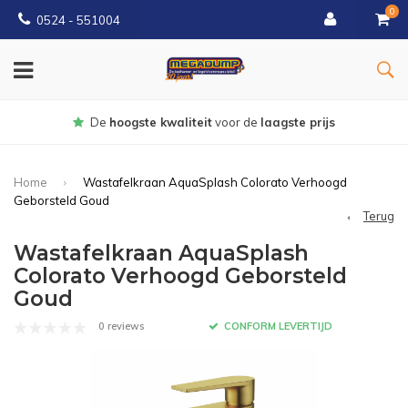
0
0524 - 551004
gste prijs
Gratis
bezorgd vanaf €1
Home
Wastafelkraan AquaSplash Colorato Verhoogd
Geborsteld Goud
Terug
Wastafelkraan AquaSplash
Colorato Verhoogd Geborsteld
Goud
0 reviews
CONFORM LEVERTIJD