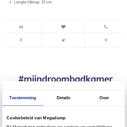
Lengte Uitloop: 15 cm
#mijndroombadkamer
Wij geloven in de kracht van delen. Deel jouw
badkamer op Instagram met #mijndroombadkamer
en tag @megadumpnl. Samen bouwen we een
Toestemming
Details
Over
inspirerende omgeving vol met unieke
badkamerstijlen. Doe je mee?
Cookiebeleid van Megadump
Bij Megadump gebruiken we cookies en vergelijkbare