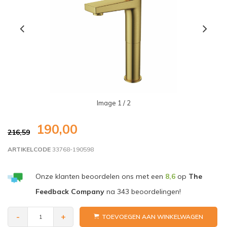
Image
1
/ 2
190,00
216,59
ARTIKELCODE
33768-190598
Onze klanten beoordelen ons met een
8,6
op
The
Feedback Company
na
343
beoordelingen!
-
+
TOEVOEGEN AAN WINKELWAGEN