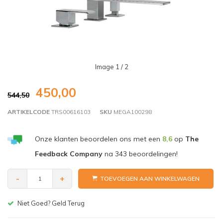
Image
1
/ 2
450,00
544,50
ARTIKELCODE
TRS00616103
SKU
MEGA100298
Onze klanten beoordelen ons met een
8,6
op
The
Feedback Company
na
343
beoordelingen!
-
+
TOEVOEGEN AAN WINKELWAGEN
Niet Goed? Geld Terug
Gr