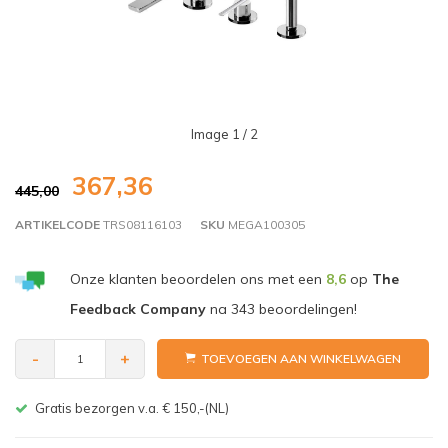
Image
1
/ 2
367,36
445,00
ARTIKELCODE
TRS08116103
SKU
MEGA100305
Onze klanten beoordelen ons met een
8,6
op
The
Feedback Company
na
343
beoordelingen!
-
+
TOEVOEGEN AAN WINKELWAGEN
Gratis bezorgen v.a. € 150,-(NL)