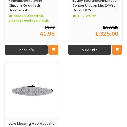
Fonteinkraan Apollo
Buddy Badrandcombinatie
Chroom Keramisch
Zonder Uitloop Met 2-Weg
Binnenwerk
Omstel 075
Vóór 14:00 besteld,
1 - 2 Weken
volgende werkdag in huis
50,76
1.603,25
41,95
1.325,00
Meer info
Meer info
Luxe Messing Hoofddouche