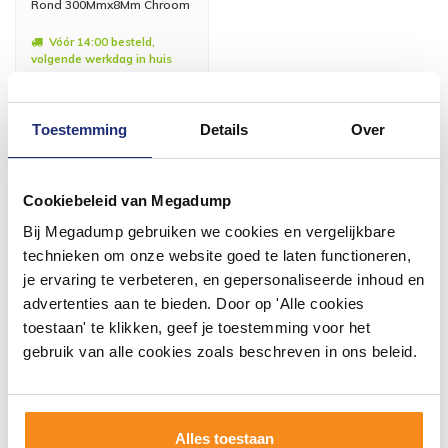
Rond 300Mmx8Mm Chroom
Vóór 14:00 besteld,
volgende werkdag in huis
349,69
289,00
Toestemming
Details
Over
Meer info
Cookiebeleid van Megadump
Bij Megadump gebruiken we cookies en vergelijkbare
technieken om onze website goed te laten functioneren,
je ervaring te verbeteren, en gepersonaliseerde inhoud en
#mijndroombadkamer
advertenties aan te bieden. Door op 'Alle cookies
toestaan' te klikken, geef je toestemming voor het
Wij geloven in de kracht van delen. Deel jouw
badkamer op Instagram met #mijndroombadkamer
gebruik van alle cookies zoals beschreven in ons beleid.
en tag @megadumpnl. Samen bouwen we een
inspirerende omgeving vol met unieke
badkamerstijlen. Doe je mee?
Alles toestaan