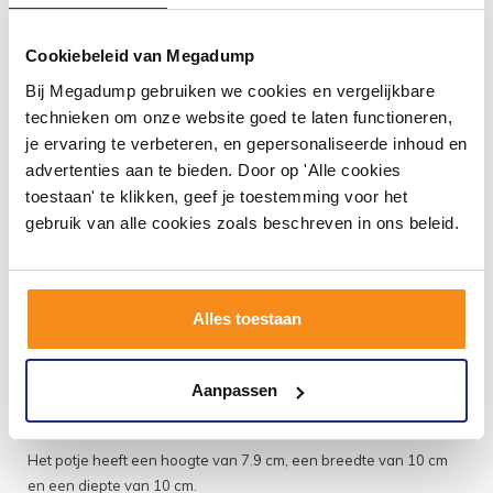
Specificaties Accessoires Potje Vrijstaand
7.9x10 cm Keramiek Wit Sapho Sylvia:
Cookiebeleid van Megadump
- Merk: Sapho - Serie: Sylvia - Materiaal: Keramiek - Kleur:
Bij Megadump gebruiken we cookies en vergelijkbare
Wit - Hoogte: 7.9 cm - Breedte: 10 cm - Diepte: 10 cm -
technieken om onze website goed te laten functioneren,
Installatie: Vrijstaand - Design: Vierkant - Inclusief deksel: Ja
je ervaring te verbeteren, en gepersonaliseerde inhoud en
- Fabrieksgarantie: 2 jaar
advertenties aan te bieden. Door op 'Alle cookies
toestaan' te klikken, geef je toestemming voor het
Accessoires Potje Sapho Sylvia
gebruik van alle cookies zoals beschreven in ons beleid.
Vrijstaand 7.9x10 cm Keramiek Wit
Door de eenvoudige vormgeving past dit accessoires potje van
de serie Sylvia in elke badkamer of toilet. Het potje is gemaakt
Alles toestaan
van keramiek en uitgevoerd in een witte kleur. Het betreft een
vrijstaand accessoires potje die zodoende eenvoudig te
verplaatsen en schoon te houden is. Het potje is erg geschikt
Aanpassen
voor het opbergen van kleine badkamer producten zoals
wattenschijfjes.
Het potje heeft een hoogte van 7.9 cm, een breedte van 10 cm
en een diepte van 10 cm.