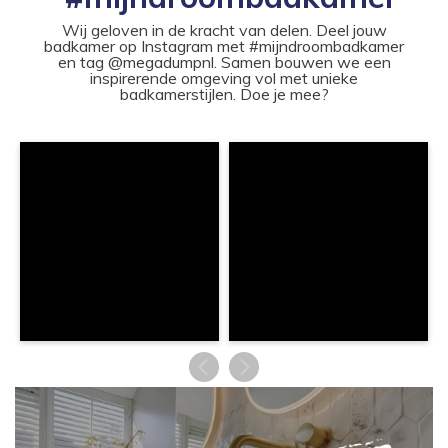
Wij geloven in de kracht van delen. Deel jouw
badkamer op Instagram met #mijndroombadkamer
en tag @megadumpnl. Samen bouwen we een
inspirerende omgeving vol met unieke
badkamerstijlen. Doe je mee?