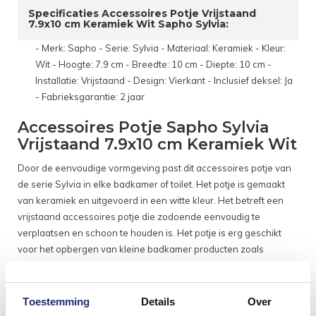
Specificaties Accessoires Potje Vrijstaand
7.9x10 cm Keramiek Wit Sapho Sylvia:
- Merk: Sapho - Serie: Sylvia - Materiaal: Keramiek - Kleur:
Wit - Hoogte: 7.9 cm - Breedte: 10 cm - Diepte: 10 cm -
Installatie: Vrijstaand - Design: Vierkant - Inclusief deksel: Ja
- Fabrieksgarantie: 2 jaar
Accessoires Potje Sapho Sylvia
Vrijstaand 7.9x10 cm Keramiek Wit
Door de eenvoudige vormgeving past dit accessoires potje van
de serie Sylvia in elke badkamer of toilet. Het potje is gemaakt
van keramiek en uitgevoerd in een witte kleur. Het betreft een
vrijstaand accessoires potje die zodoende eenvoudig te
verplaatsen en schoon te houden is. Het potje is erg geschikt
voor het opbergen van kleine badkamer producten zoals
wattenschijfjes.
Het potje heeft een hoogte van 7.9 cm, een breedte van 10 cm
Toestemming
Details
Over
en een diepte van 10 cm.