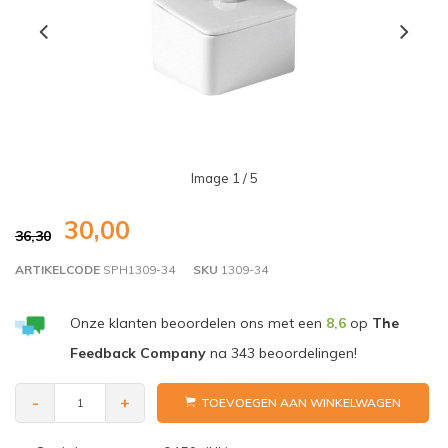
Image
1
/ 5
30,00
36,30
ARTIKELCODE
SPH1309-34
SKU
1309-34
Onze klanten beoordelen ons met een
8,6
op
The
Feedback Company
na
343
beoordelingen!
-
+
TOEVOEGEN AAN WINKELWAGEN