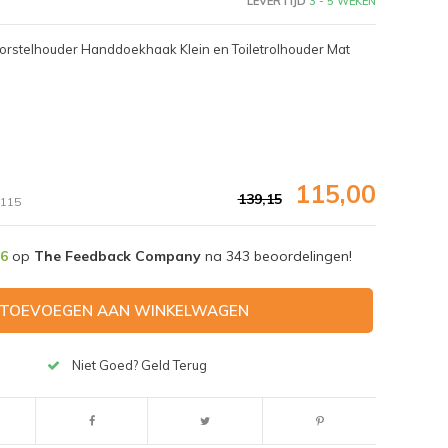
LEVERTIJD
3 - 5 WEKEN
borstelhouder Handdoekhaak Klein en Toiletrolhouder Mat
115,00
139,15
115
,6
op
The Feedback Company
na
343
beoordelingen!
TOEVOEGEN AAN WINKELWAGEN
Afbeelding vergroten
Niet Goed? Geld Terug