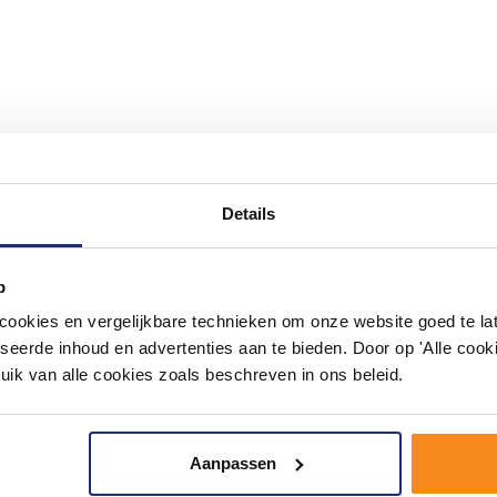
#mijndroombadkamer
Details
ouw badkamer op Instagram met #mijndroombadkamer en tag @m
omgeving vol met unieke badkamerstijlen. Doe je mee?
p
okies en vergelijkbare technieken om onze website goed te late
seerde inhoud en advertenties aan te bieden. Door op 'Alle cooki
uik van alle cookies zoals beschreven in ons beleid.
Aanpassen