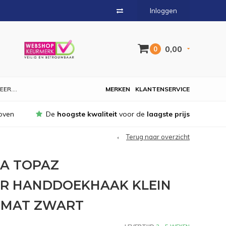
Inloggen
0,00
0
EER....
MERKEN
KLANTENSERVICE
oven
De
hoogste kwaliteit
voor de
laagste prijs
Terug naar overzicht
SA TOPAZ
R HANDDOEKHAAK KLEIN
 MAT ZWART