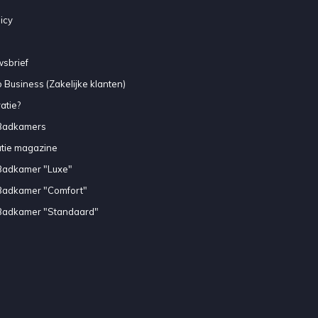
icy
sbrief
 Business (Zakelijke klanten)
atie?
Badkamers
atie magazine
Badkamer "Luxe"
Badkamer "Comfort"
Badkamer "Standaard"