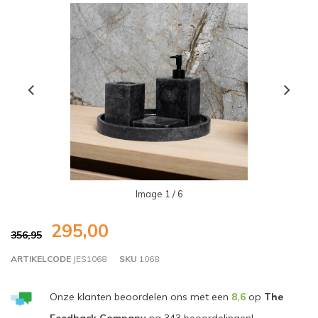
Image
1
/ 6
295,00
356,95
ARTIKELCODE
JES1068
SKU
1068
Onze klanten beoordelen ons met een
8,6
op
The