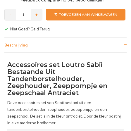
Feedback Company
na
343
beoordelingen!
-
+
TOEVOEGEN AAN WINKELWAGEN
Gratis bezorgen v.a. € 150,-(NL)
Beschrijving
Accessoires set Loutro Sabii
Bestaande Uit
Tandenborstelhouder,
Zeephouder, Zeeppompje en
Zeepschaal Antraciet
Deze accessoires set van Sabii bestaat uit een
tandenborstelhouder, zeephouder, zeeppompje en een
zeepschaal. De set is in de kleur antraciet. Door de kleur past hij
in elke moderne badkamer.