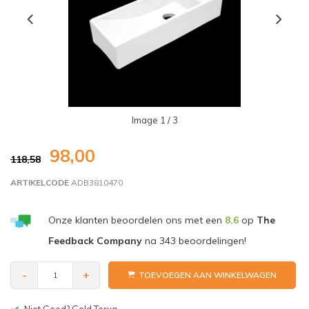
Image
1
/ 3
98,00
118,58
ARTIKELCODE
ADB3810470
Onze klanten beoordelen ons met een
8,6
op
The
Feedback Company
na
343
beoordelingen!
-
+
TOEVOEGEN AAN WINKELWAGEN
Niet Goed? Geld Terug