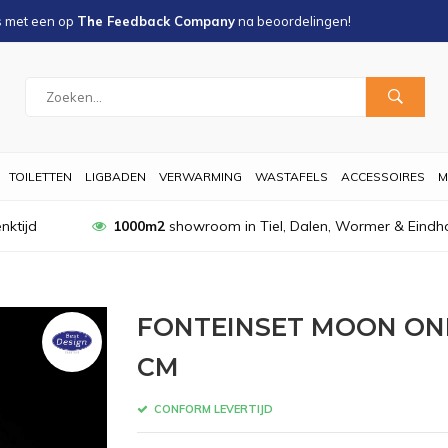
s met een
op
The Feedback Company
na
beoordelingen!
TOILETTEN
LIGBADEN
VERWARMING
WASTAFELS
ACCESSOIRES
M
nktijd
1000m2
showroom in Tiel, Dalen, Wormer & Eindh
FONTEINSET MOON ONE
CM
CONFORM LEVERTIJD