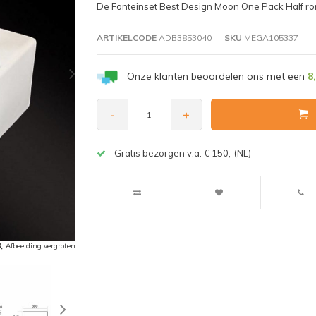
De Fonteinset Best Design Moon One Pack Half ro
ARTIKELCODE
ADB3853040
SKU
MEGA105337
Onze klanten beoordelen ons met een
8
-
+
Gratis bezorgen v.a. € 150,-(NL)
Afbeelding vergroten