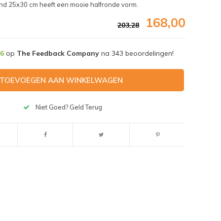
nd 25x30 cm heeft een mooie halfronde vorm.
168,00
203,28
,6
op
The Feedback Company
na
343
beoordelingen!
TOEVOEGEN AAN WINKELWAGEN
Niet Goed? Geld Terug
Afbeelding vergroten