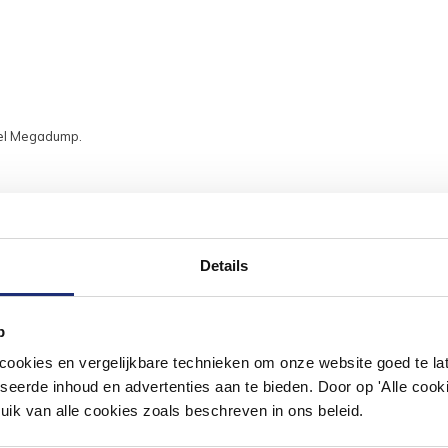
nkel Megadump.
Details
#mijndroombadkamer
p
ouw badkamer op Instagram met #mijndroombadkamer en tag @m
okies en vergelijkbare technieken om onze website goed te late
omgeving vol met unieke badkamerstijlen. Doe je mee?
seerde inhoud en advertenties aan te bieden. Door op 'Alle cooki
uik van alle cookies zoals beschreven in ons beleid.