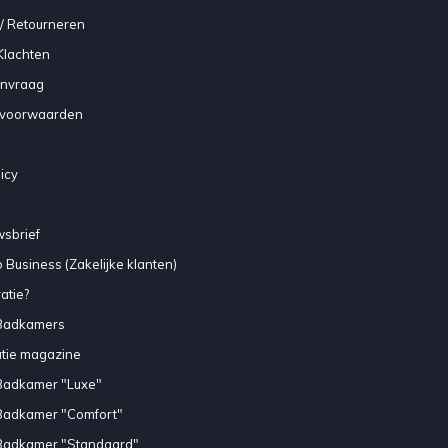
/ Retourneren
Klachten
anvraag
voorwaarden
icy
sbrief
 Business (Zakelijke klanten)
atie?
Badkamers
atie magazine
Badkamer "Luxe"
Badkamer "Comfort"
Badkamer "Standaard"