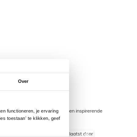
Over
egadumpnl. Samen bouwen we een inspirerende
n functioneren, je ervaring
es toestaan' te klikken, geef