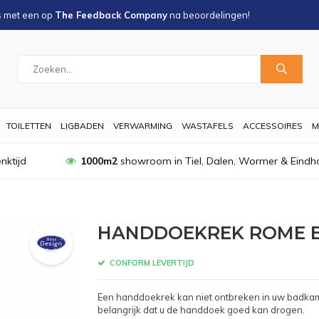
s met een
op
The Feedback Company
na
beoordelingen!
TOILETTEN
LIGBADEN
VERWARMING
WASTAFELS
ACCESSOIRES
M
nktijd
1000m2
showroom in Tiel, Dalen, Wormer & Eindh
HANDDOEKREK ROME E
CONFORM LEVERTIJD
Een handdoekrek kan niet ontbreken in uw badkame
belangrijk dat u de handdoek goed kan drogen.