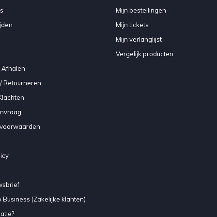
s
Mijn bestellingen
jden
Mijn tickets
Mijn verlanglijst
Vergelijk producten
 Afhalen
/ Retourneren
Klachten
anvraag
voorwaarden
icy
sbrief
 Business (Zakelijke klanten)
atie?