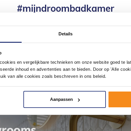
#mijndroombadkamer
ouw badkamer op Instagram met #mijndroombadkamer en tag @m
omgeving vol met unieke badkamerstijlen. Doe je mee?
Details
p
okies en vergelijkbare technieken om onze website goed te late
seerde inhoud en advertenties aan te bieden. Door op 'Alle cooki
uik van alle cookies zoals beschreven in ons beleid.
Aanpassen