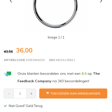
Image
1
/ 1
36,00
43,56
ARTIKELCODE
ADB3804230
SKU
MEGA105611
Onze klanten beoordelen ons met een
8,6
op
The
Feedback Company
na
343
beoordelingen!
-
+
TOEVOEGEN AAN WINKELWAGEN
Niet Goed? Geld Terug
Gr