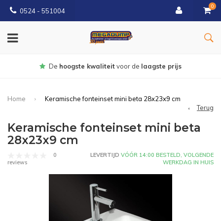
0
0524 - 551004
r de
laagste prijs
Gratis
bezorgd v
Home
Keramische fonteinset mini beta 28x23x9 cm
Terug
Keramische fonteinset mini beta
28x23x9 cm
0
LEVERTIJD
VÓÓR 14:00 BESTELD, VOLGENDE
WERKDAG IN HUIS
reviews