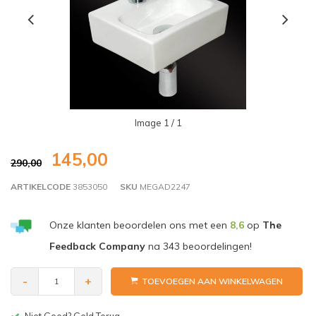
Image
1
/ 1
145,00
290,00
ARTIKELCODE
3853050
SKU
MEGAD2247
Onze klanten beoordelen ons met een
8,6
op
The
Feedback Company
na
343
beoordelingen!
-
+
TOEVOEGEN AAN WINKELWAGEN
Gratis bezorgen v.a. € 150,-(