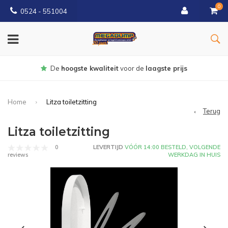
0
0524 - 551004
Gratis
bezorgd vanaf €150
Home
Litza toiletzitting
Terug
Litza toiletzitting
0
LEVERTIJD
VÓÓR 14:00 BESTELD, VOLGENDE
WERKDAG IN HUIS
reviews