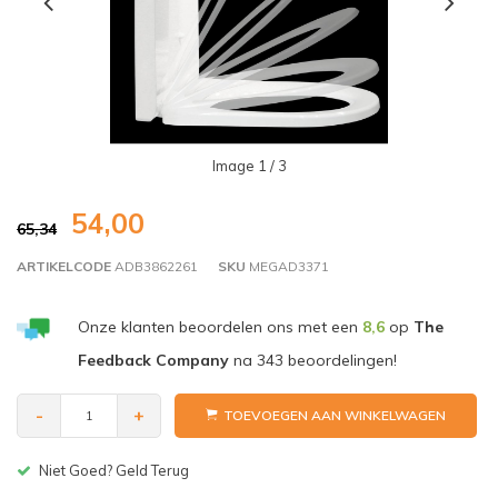
Image
1
/ 3
54,00
65,34
ARTIKELCODE
ADB3862261
SKU
MEGAD3371
Onze klanten beoordelen ons met een
8,6
op
The
Feedback Company
na
343
beoordelingen!
-
+
TOEVOEGEN AAN WINKELWAGEN
Gratis bezorgen v.a. € 150,-(NL)