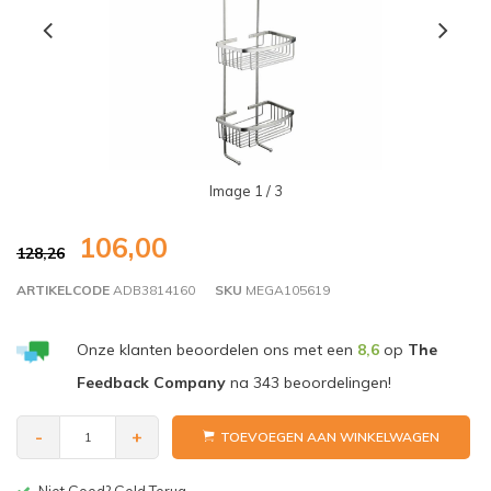
Image
1
/ 3
106,00
128,26
ARTIKELCODE
ADB3814160
SKU
MEGA105619
Onze klanten beoordelen ons met een
8,6
op
The
Feedback Company
na
343
beoordelingen!
-
+
TOEVOEGEN AAN WINKELWAGEN
Niet Goed? Geld Terug