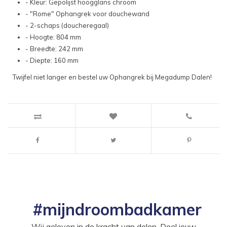
- Kleur: Gepolijst hoogglans chroom
- "Rome" Ophangrek voor douchewand
- 2-schaps (doucheregaal)
- Hoogte: 804 mm
- Breedte: 242 mm
- Diepte: 160 mm
Twijfel niet langer en bestel uw Ophangrek bij Megadump Dalen!
#mijndroombadkamer
Wij geloven in de kracht van delen. Deel jouw