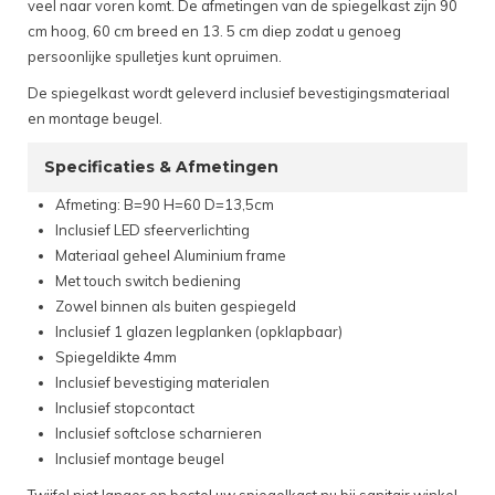
veel naar voren komt. De afmetingen van de spiegelkast zijn 90
cm hoog, 60 cm breed en 13. 5 cm diep zodat u genoeg
persoonlijke spulletjes kunt opruimen.
De spiegelkast wordt geleverd inclusief bevestigingsmateriaal
en montage beugel.
Specificaties & Afmetingen
Afmeting: B=90 H=60 D=13,5cm
Inclusief LED sfeerverlichting
Materiaal geheel Aluminium frame
Met touch switch bediening
Zowel binnen als buiten gespiegeld
Inclusief 1 glazen legplanken (opklapbaar)
Spiegeldikte 4mm
Inclusief bevestiging materialen
Inclusief stopcontact
Inclusief softclose scharnieren
Inclusief montage beugel
Twijfel niet langer en bestel uw spiegelkast nu bij sanitair winkel