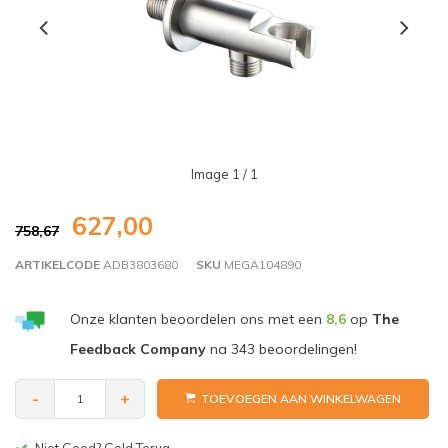
Image
1
/ 1
627,00
758,67
ARTIKELCODE
ADB3803680
SKU
MEGA104890
Onze klanten beoordelen ons met een
8,6
op
The
Feedback Company
na
343
beoordelingen!
-
+
TOEVOEGEN AAN WINKELWAGEN
Gratis bezorgen v.a. € 150,-(NL)