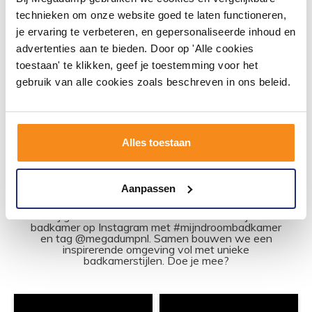
Chroom
technieken om onze website goed te laten functioneren,
Vóór 14:00 besteld,
volgende werkdag in huis
je ervaring te verbeteren, en gepersonaliseerde inhoud en
107,69
advertenties aan te bieden. Door op 'Alle cookies
89,00
toestaan' te klikken, geef je toestemming voor het
gebruik van alle cookies zoals beschreven in ons beleid.
Meer info
Alles toestaan
#mijndroombadkamer
Aanpassen
Wij geloven in de kracht van delen. Deel jouw
badkamer op Instagram met #mijndroombadkamer
en tag @megadumpnl. Samen bouwen we een
inspirerende omgeving vol met unieke
badkamerstijlen. Doe je mee?