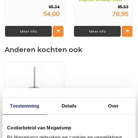
65,34
95,53
54,00
78,95
Meer info
Meer info
Anderen kochten ook
Toestemming
Details
Over
Cookiebeleid van Megadump
Eros Vrijstaande
Toiletborstelhouder
Bij Megadump gebruiken we cookies en vergelijkbare