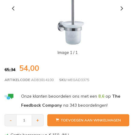
Image
1
/ 1
54,00
65,34
ARTIKELCODE
ADB3814100
SKU
MEGAD3375
Onze klanten beoordelen ons met een
8,6
op
The
Feedback Company
na
343
beoordelingen!
-
+
TOEVOEGEN AAN WINKELWAGEN
Gratis bezorgen v.a. € 150,-(NL)