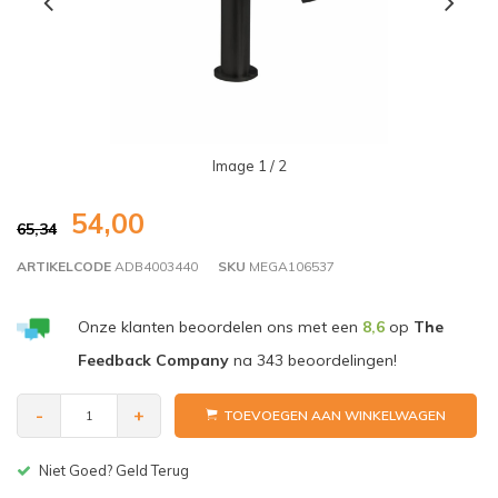
Image
1
/ 2
54,00
65,34
ARTIKELCODE
ADB4003440
SKU
MEGA106537
Onze klanten beoordelen ons met een
8,6
op
The
Feedback Company
na
343
beoordelingen!
-
+
TOEVOEGEN AAN WINKELWAGEN
Gratis bezorgen v.a. € 150,-(NL)