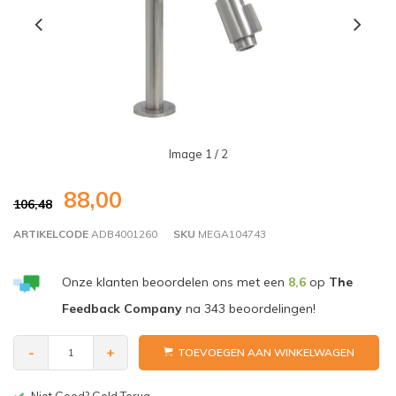
Image
1
/ 2
88,00
106,48
ARTIKELCODE
ADB4001260
SKU
MEGA104743
Onze klanten beoordelen ons met een
8,6
op
The
Feedback Company
na
343
beoordelingen!
-
+
TOEVOEGEN AAN WINKELWAGEN
Niet Goed? Geld Terug