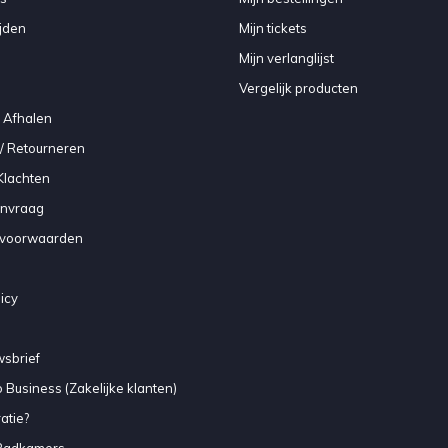
jden
Mijn tickets
Mijn verlanglijst
Vergelijk producten
 Afhalen
/ Retourneren
Klachten
anvraag
voorwaarden
icy
sbrief
 Business (Zakelijke klanten)
atie?
Badkamers