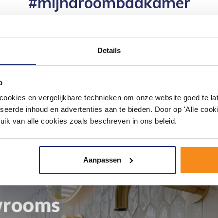
#mijndroombadkamer
ouw badkamer op Instagram met #mijndroombadkamer en tag @m
omgeving vol met unieke badkamerstijlen. Doe je mee?
Details
p
okies en vergelijkbare technieken om onze website goed te late
seerde inhoud en advertenties aan te bieden. Door op 'Alle cooki
uik van alle cookies zoals beschreven in ons beleid.
Aanpassen