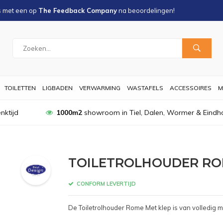
s met een
op
The Feedback Company
na
beoordelingen!
TOILETTEN
LIGBADEN
VERWARMING
WASTAFELS
ACCESSOIRES
M
nktijd
1000m2
showroom in Tiel, Dalen, Wormer & Eindh
TOILETROLHOUDER RO
CONFORM LEVERTIJD
De Toiletrolhouder Rome Met klep is van volledig 