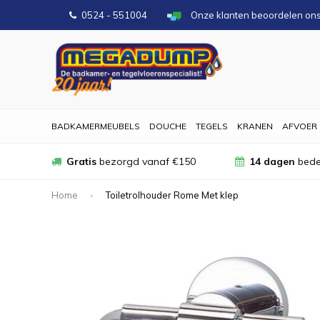
0524 - 551004
Onze klanten beoordelen on
BADKAMERMEUBELS
DOUCHE
TEGELS
KRANEN
AFVOER
Gratis
bezorgd vanaf €150
14 dagen
bede
Home
Toiletrolhouder Rome Met klep