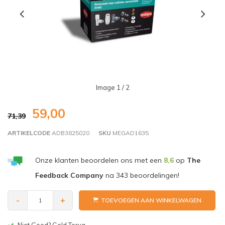
Image
1
/ 2
59,00
71,39
ARTIKELCODE
ADB3825020
SKU
MEGAD1635
Onze klanten beoordelen ons met een
8,6
op
The
Feedback Company
na
343
beoordelingen!
-
+
TOEVOEGEN AAN WINKELWAGEN
Gratis bezorgen v.a. € 150,-(NL)