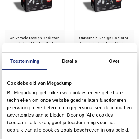
Universele Design Radiator
Universele Design Radiator
Aansluitset Midden Onder
Aansluitset Midden Onder
Haaks
Recht
Vóór 14:00 besteld,
Vóór 14:00 besteld,
volgende werkdag in huis
volgende werkdag in huis
Toestemming
Details
Over
89,54
89,54
74,00
74,00
Cookiebeleid van Megadump
Meer info
Meer info
Bij Megadump gebruiken we cookies en vergelijkbare
technieken om onze website goed te laten functioneren,
je ervaring te verbeteren, en gepersonaliseerde inhoud en
advertenties aan te bieden. Door op 'Alle cookies
toestaan' te klikken, geef je toestemming voor het
#mijndroombadkamer
gebruik van alle cookies zoals beschreven in ons beleid.