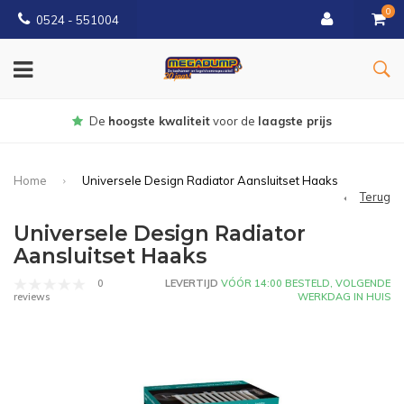
0
0524 - 551004
Gratis
bezorgd vanaf €150
Home
Universele Design Radiator Aansluitset Haaks
Terug
Universele Design Radiator
Aansluitset Haaks
0
LEVERTIJD
VÓÓR 14:00 BESTELD, VOLGENDE
WERKDAG IN HUIS
reviews