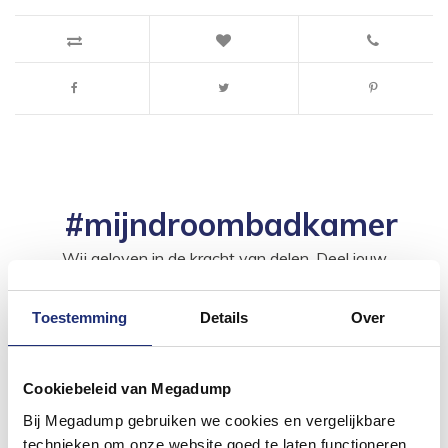
#mijndroombadkamer
Wij geloven in de kracht van delen. Deel jouw
badkamer op Instagram met #mijndroombadkamer
en tag @megadumpnl. Samen bouwen we een
inspirerende omgeving vol met unieke
Toestemming
Details
Over
badkamerstijlen. Doe je mee?
Cookiebeleid van Megadump
Bij Megadump gebruiken we cookies en vergelijkbare
technieken om onze website goed te laten functioneren,