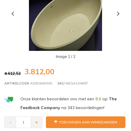
Image
1
/ 2
3.812,00
4.612,52
ARTIKELCODE
ADB3840300
SKU
MEGA104697
Onze klanten beoordelen ons met een
8,6
op
The
Feedback Company
na
343
beoordelingen!
-
+
TOEVOEGEN AAN WINKELWAGEN