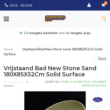
0
0524 - 551004
liteit
voor de
laagste prijs
Gratis
b
Home
Vrijstaand Bad New Stone Sand 180X85X52Cm Solid
Surface
Terug
Vrijstaand Bad New Stone Sand
180X85X52Cm Solid Surface
0
LEVERTIJD
VÓÓR 14:00 BESTELD, VOLGENDE
WERKDAG IN HUIS
reviews