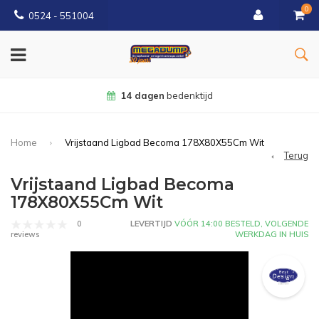
0
0524 - 551004
1000m2
showroom in Tiel, Dalen, Wormer & Eindhoven
Home
Vrijstaand Ligbad Becoma 178X80X55Cm Wit
Terug
Vrijstaand Ligbad Becoma
178X80X55Cm Wit
0
LEVERTIJD
VÓÓR 14:00 BESTELD, VOLGENDE
WERKDAG IN HUIS
reviews