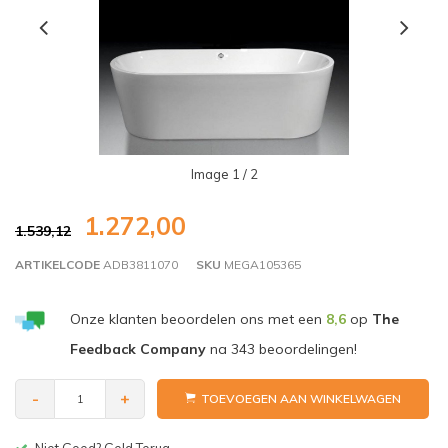
Image
1
/ 2
1.272,00
1.539,12
ARTIKELCODE
ADB3811070
SKU
MEGA105365
Onze klanten beoordelen ons met een
8,6
op
The
Feedback Company
na
343
beoordelingen!
-
+
TOEVOEGEN AAN WINKELWAGEN
Gratis bezorgen v.a. € 150,-(NL)