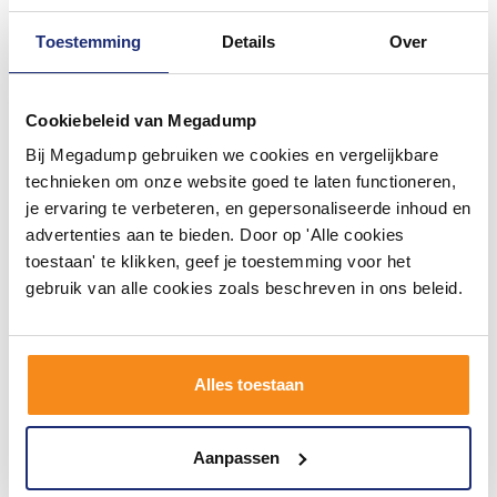
Toestemming
Details
Over
#mijndroombadkamer
Cookiebeleid van Megadump
Wij geloven in de kracht van delen. Deel jouw
badkamer op Instagram met #mijndroombadkamer
Bij Megadump gebruiken we cookies en vergelijkbare
en tag @megadumpnl. Samen bouwen we een
technieken om onze website goed te laten functioneren,
inspirerende omgeving vol met unieke
badkamerstijlen. Doe je mee?
je ervaring te verbeteren, en gepersonaliseerde inhoud en
advertenties aan te bieden. Door op 'Alle cookies
toestaan' te klikken, geef je toestemming voor het
gebruik van alle cookies zoals beschreven in ons beleid.
Alles toestaan
Aanpassen