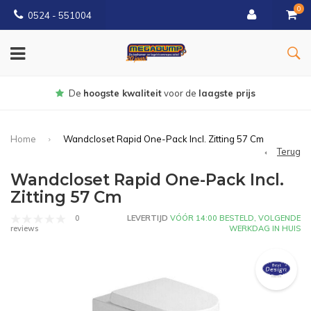
0
0524 - 551004
Gratis
bezorgd vanaf €150
Home
Wandcloset Rapid One-Pack Incl. Zitting 57 Cm
Terug
Wandcloset Rapid One-Pack Incl.
Zitting 57 Cm
0
LEVERTIJD
VÓÓR 14:00 BESTELD, VOLGENDE
WERKDAG IN HUIS
reviews