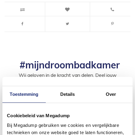
#mijndroombadkamer
Wij geloven in de kracht van delen. Deel jouw
badkamer op Instagram met #mijndroombadkamer
en tag @megadumpnl. Samen bouwen we een
inspirerende omgeving vol met unieke
badkamerstijlen. Doe je mee?
Toestemming
Details
Over
Cookiebeleid van Megadump
Bij Megadump gebruiken we cookies en vergelijkbare
technieken om onze website goed te laten functioneren,