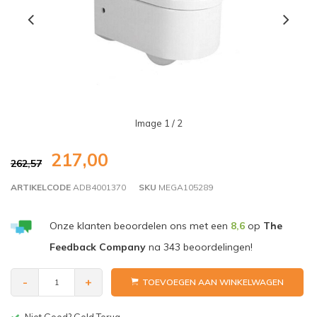
Image
1
/ 2
217,00
262,57
ARTIKELCODE
ADB4001370
SKU
MEGA105289
Onze klanten beoordelen ons met een
8,6
op
The
Feedback Company
na
343
beoordelingen!
-
+
TOEVOEGEN AAN WINKELWAGEN
Gratis bezorgen v.a. € 150,-(NL)