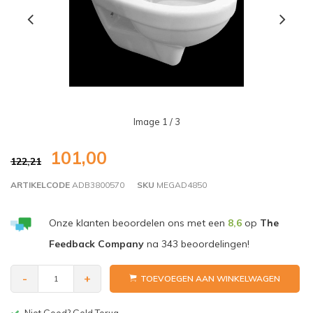
Image
1
/ 3
101,00
122,21
ARTIKELCODE
ADB3800570
SKU
MEGAD4850
Onze klanten beoordelen ons met een
8,6
op
The
Feedback Company
na
343
beoordelingen!
-
+
TOEVOEGEN AAN WINKELWAGEN
Gratis bezorgen v.a. € 150,-(NL)