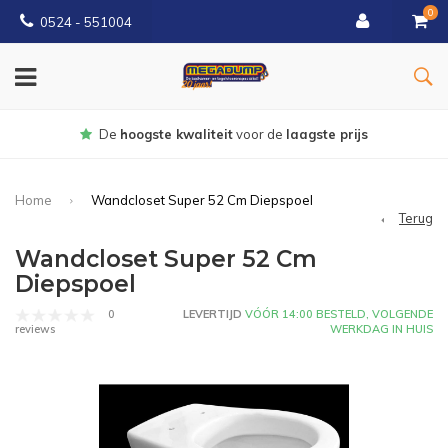
0
0524 - 551004
Gratis
bezorgd vanaf €150
Home
Wandcloset Super 52 Cm Diepspoel
Terug
Wandcloset Super 52 Cm
Diepspoel
0
LEVERTIJD
VÓÓR 14:00 BESTELD, VOLGENDE
WERKDAG IN HUIS
reviews