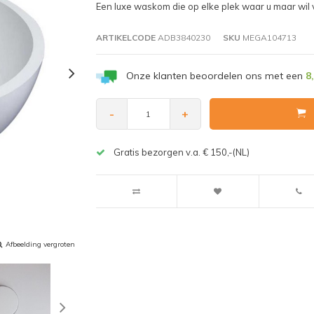
Een luxe waskom die op elke plek waar u maar wil v
ARTIKELCODE
ADB3840230
SKU
MEGA104713
Onze klanten beoordelen ons met een
8
-
+
Gratis bezorgen v.a. € 150,-(NL)
Afbeelding vergroten