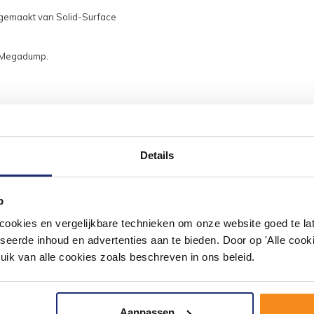
 gemaakt van Solid-Surface
el Megadump.
Details
#mijndroombadkamer
ouw badkamer op Instagram met #mijndroombadkamer en tag @m
p
omgeving vol met unieke badkamerstijlen. Doe je mee?
okies en vergelijkbare technieken om onze website goed te late
seerde inhoud en advertenties aan te bieden. Door op 'Alle cooki
uik van alle cookies zoals beschreven in ons beleid.
Aanpassen