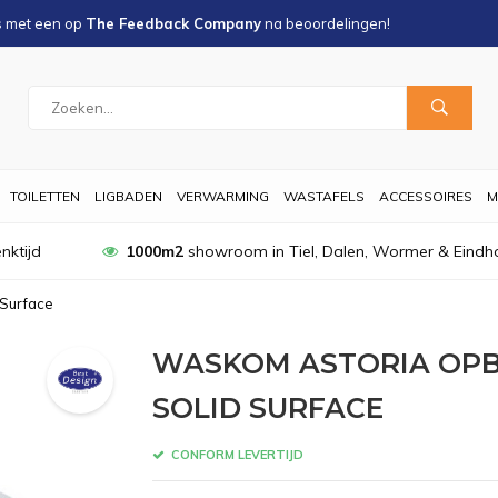
s met een
op
The Feedback Company
na
beoordelingen!
TOILETTEN
LIGBADEN
VERWARMING
WASTAFELS
ACCESSOIRES
M
nktijd
1000m2
showroom in Tiel, Dalen, Wormer & Eindh
 Surface
WASKOM ASTORIA OPB
SOLID SURFACE
CONFORM LEVERTIJD