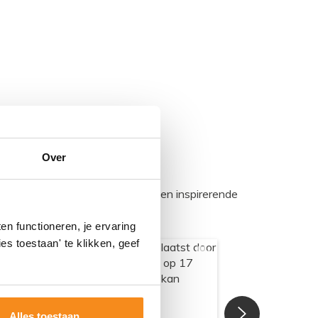
Over
egadumpnl. Samen bouwen we een inspirerende
n functioneren, je ervaring
es toestaan' te klikken, geef
Alles toestaan