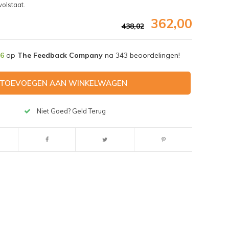
olstaat.
362,00
438,02
,6
op
The Feedback Company
na
343
beoordelingen!
TOEVOEGEN AAN WINKELWAGEN
Niet Goed? Geld Terug
Afbeelding vergroten