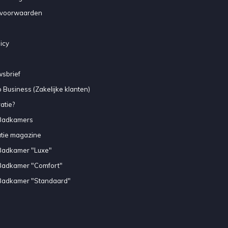
voorwaarden
icy
sbrief
 Business (Zakelijke klanten)
atie?
Badkamers
atie magazine
Badkamer "Luxe"
Badkamer "Comfort"
Badkamer "Standaard"