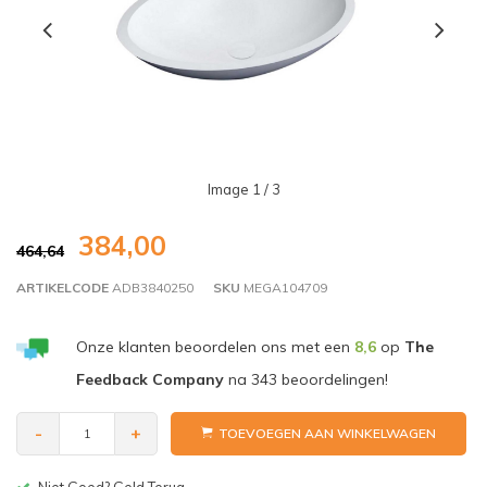
Image
1
/ 3
384,00
464,64
ARTIKELCODE
ADB3840250
SKU
MEGA104709
Onze klanten beoordelen ons met een
8,6
op
The
Feedback Company
na
343
beoordelingen!
-
+
TOEVOEGEN AAN WINKELWAGEN
Niet Goed? Geld Terug