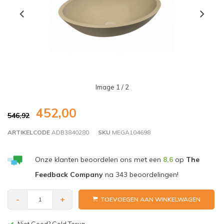
Image
1
/ 2
452,00
546,92
ARTIKELCODE
ADB3840280
SKU
MEGA104698
Onze klanten beoordelen ons met een
8,6
op
The
Feedback Company
na
343
beoordelingen!
-
+
TOEVOEGEN AAN WINKELWAGEN
Gratis bezorgen v.a. € 150,-(NL)