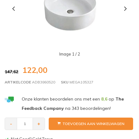
Image
1
/ 2
122,00
147,62
ARTIKELCODE
ADB3860520
SKU
MEGA105327
Onze klanten beoordelen ons met een
8,6
op
The
Feedback Company
na
343
beoordelingen!
-
+
TOEVOEGEN AAN WINKELWAGEN
Niet Goed? Geld Terug