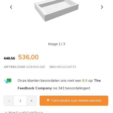
Image
1
/ 3
536,00
648,56
ARTIKELCODE
ADB4001280
SKU
MEGA104733
Onze klanten beoordelen ons met een
8,6
op
The
Feedback Company
na
343
beoordelingen!
-
+
TOEVOEGEN AAN WINKELWAGEN
Gratis bezorgen v.a. € 150,-(NL)