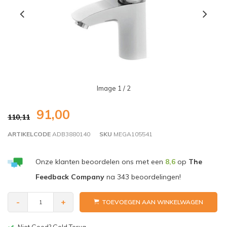
Image
1
/ 2
91,00
110,11
ARTIKELCODE
ADB3880140
SKU
MEGA105541
Onze klanten beoordelen ons met een
8,6
op
The
Feedback Company
na
343
beoordelingen!
-
+
TOEVOEGEN AAN WINKELWAGEN
Gratis bezorgen v.a. € 150,-(NL)