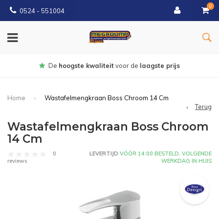
0
0524 - 551004
Gratis
bezorgd vanaf €150
Home
Wastafelmengkraan Boss Chroom 14 Cm
Terug
Wastafelmengkraan Boss Chroom
14 Cm
0
LEVERTIJD
VÓÓR 14:00 BESTELD, VOLGENDE
WERKDAG IN HUIS
reviews