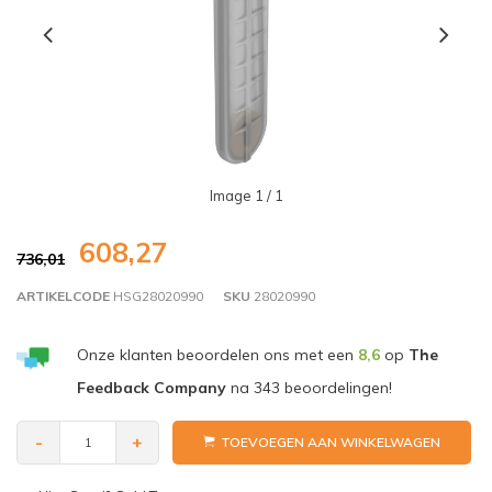
Image
1
/ 1
608,27
736,01
ARTIKELCODE
HSG28020990
SKU
28020990
Onze klanten beoordelen ons met een
8,6
op
The
Feedback Company
na
343
beoordelingen!
-
+
TOEVOEGEN AAN WINKELWAGEN