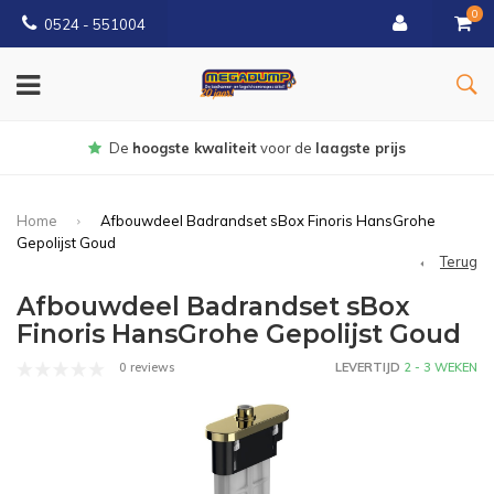
0
0524 - 551004
Gratis
bezorgd vanaf €150
Home
Afbouwdeel Badrandset sBox Finoris HansGrohe
Gepolijst Goud
Terug
Afbouwdeel Badrandset sBox
Finoris HansGrohe Gepolijst Goud
0 reviews
LEVERTIJD
2 - 3 WEKEN