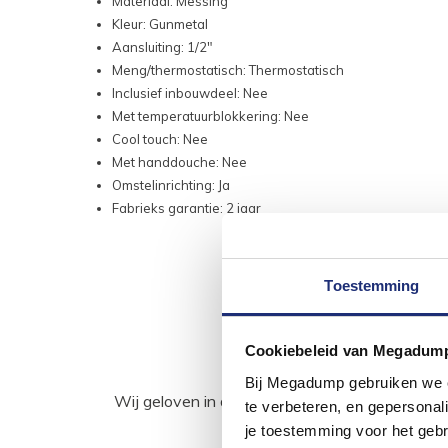
Materiaal: Messing
Kleur: Gunmetal
Aansluiting: 1/2"
Meng/thermostatisch: Thermostatisch
Inclusief inbouwdeel: Nee
Met temperatuurblokkering: Nee
Cool touch: Nee
Met handdouche: Nee
Omstelinrichting: Ja
Fabrieks garantie: 2 jaar
Toestemming
Cookiebeleid van Megadum
Bij Megadump gebruiken we co
Wij geloven in de kracht van delen. Deel j
te verbeteren, en gepersonali
je toestemming voor het gebr