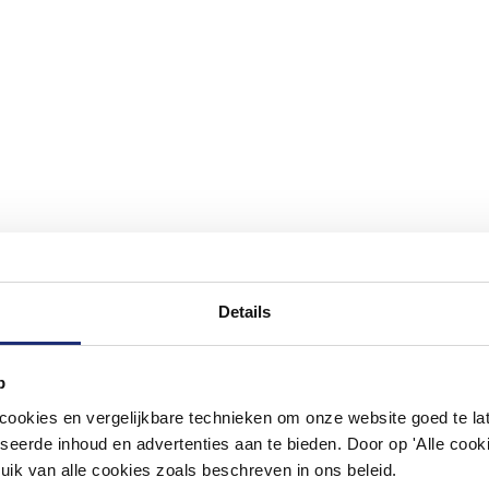
Details
p
#mijndroombadkamer
okies en vergelijkbare technieken om onze website goed te late
ouw badkamer op Instagram met #mijndroombadkamer en tag @m
seerde inhoud en advertenties aan te bieden. Door op 'Alle cooki
omgeving vol met unieke badkamerstijlen. Doe je mee?
uik van alle cookies zoals beschreven in ons beleid.