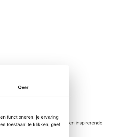
Over
n functioneren, je ervaring
egadumpnl. Samen bouwen we een inspirerende
es toestaan' te klikken, geef