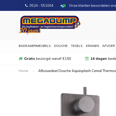
0524 - 551004
Onze klanten beoordelen on
BADKAMERMEUBELS
DOUCHE
TEGELS
KRANEN
AFVOER
Gratis
bezorgd vanaf €150
14 dagen
bede
Home
Afbouwdeel Douche Aquasplash Cemal Thermos