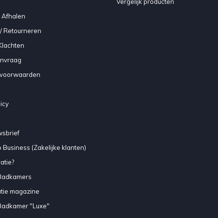
Vergelijk producten
 Afhalen
/ Retourneren
Klachten
anvraag
voorwaarden
icy
sbrief
 Business (Zakelijke klanten)
atie?
Badkamers
atie magazine
Badkamer "Luxe"