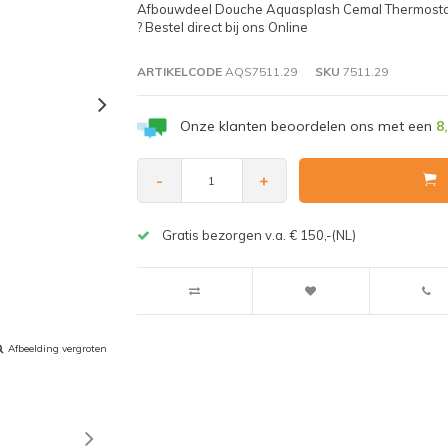
Afbouwdeel Douche Aquasplash Cemal Thermostati
? Bestel direct bij ons Online
ARTIKELCODE
AQS7511.29
SKU
7511.29
Onze klanten beoordelen ons met een
8
-
+
Gratis bezorgen v.a. € 150,-(NL)
Afbeelding vergroten