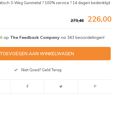
sch 3-Weg Gunmetal ? 100% service ? 14 dagen bedenktijd
226,00
273,46
,6
op
The Feedback Company
na
343
beoordelingen!
TOEVOEGEN AAN WINKELWAGEN
Niet Goed? Geld Terug
Afbeelding vergroten