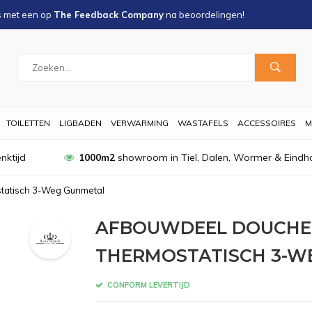
s met een
op
The Feedback Company
na
beoordelingen!
TOILETTEN
LIGBADEN
VERWARMING
WASTAFELS
ACCESSOIRES
M
nktijd
1000m2
showroom in Tiel, Dalen, Wormer & Eindh
tatisch 3-Weg Gunmetal
AFBOUWDEEL DOUCHE
THERMOSTATISCH 3-W
CONFORM LEVERTIJD