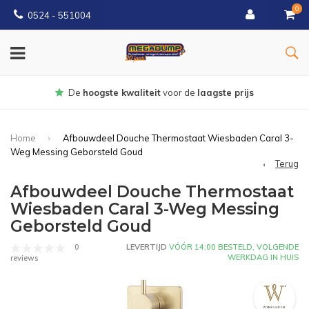
0
0524 - 551004
gste prijs
Gratis
bezorgd vanaf €1
Home
Afbouwdeel Douche Thermostaat Wiesbaden Caral 3-
Weg Messing Geborsteld Goud
Terug
Afbouwdeel Douche Thermostaat
Wiesbaden Caral 3-Weg Messing
Geborsteld Goud
0
LEVERTIJD
VÓÓR 14:00 BESTELD, VOLGENDE
WERKDAG IN HUIS
reviews