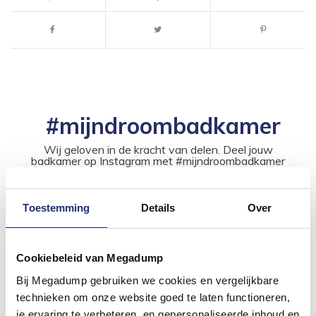
#mijndroombadkamer
Wij geloven in de kracht van delen. Deel jouw
badkamer op Instagram met #mijndroombadkamer
en tag @megadumpnl. Samen bouwen we een
inspirerende omgeving vol met unieke
badkamerstijlen. Doe je mee?
Toestemming
Details
Over
Cookiebeleid van Megadump
Bij Megadump gebruiken we cookies en vergelijkbare
technieken om onze website goed te laten functioneren,
je ervaring te verbeteren, en gepersonaliseerde inhoud en