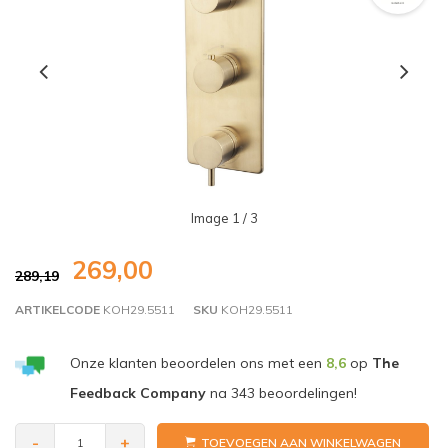
Image
1
/ 3
269,00
289,19
ARTIKELCODE
KOH29.5511
SKU
KOH29.5511
Onze klanten beoordelen ons met een
8,6
op
The
Feedback Company
na
343
beoordelingen!
-
+
TOEVOEGEN AAN WINKELWAGEN