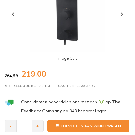
Image
1
/ 3
219,00
264,99
ARTIKELCODE
KOH29.1511
SKU
TDMEGA003495
Onze klanten beoordelen ons met een
8,6
op
The
Feedback Company
na
343
beoordelingen!
-
+
TOEVOEGEN AAN WINKELWAGEN