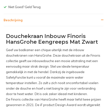
Gratis bezorgen v.a. € 150,-(NL)
Beschrijving
Douchekraan Inbouw Finoris
HansGrohe Eengreeps Mat Zwart
Geef uw badkamer een chique uiterlijk met de inbouw
douchekranen van HansGrohe. Deze douchekraan uit de Finoris
collectie geeft uw inbouwdouche een mooie uitstraling met een
eenvoudig maar strak design. Stel uw ideale temperatuur
gemakkelijk in met de hendel. Dankzij de ingebouwde
SafetyFunctie kunt u vooraf de maximale warm water
temperatuur instellen. Zo zult u zich nooit oncomfortabel voelen
onder de douche en hoef u niet bang te zijn voor verbranding
door te heet water. Dit is ook zeker ideaal met kinderen.
De Finoris collectie van HansGrohe heeft maar liefst twee prijzen
gewonnen in 2021. De iF product Design Award wordt uitgereikt