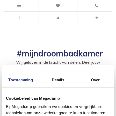
#mijndroombadkamer
Wij geloven in de kracht van delen. Deel jouw
badkamer op Instagram met #mijndroombadkamer
en tag @megadumpnl. Samen bouwen we een
inspirerende omgeving vol met unieke
badkamerstijlen. Doe je mee?
Toestemming
Details
Over
Cookiebeleid van Megadump
Bij Megadump gebruiken we cookies en vergelijkbare
technieken om onze website goed te laten functioneren,