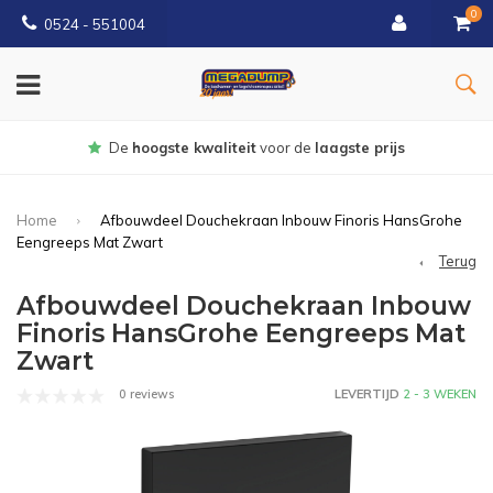
0
0524 - 551004
Gratis
bezorgd vanaf €150
Home
Afbouwdeel Douchekraan Inbouw Finoris HansGrohe
Eengreeps Mat Zwart
Terug
Afbouwdeel Douchekraan Inbouw
Finoris HansGrohe Eengreeps Mat
Zwart
0 reviews
LEVERTIJD
2 - 3 WEKEN