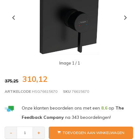
Image
1
/ 1
310,12
375,25
ARTIKELCODE
HSG76615670
SKU
76615670
Onze klanten beoordelen ons met een
8,6
op
The
Feedback Company
na
343
beoordelingen!
-
+
TOEVOEGEN AAN WINKELWAGEN