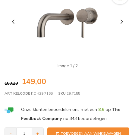
Image
1
/ 2
149,00
180,29
ARTIKELCODE
KOH29.7155
SKU
29.7155
Onze klanten beoordelen ons met een
8,6
op
The
Feedback Company
na
343
beoordelingen!
-
+
TOEVOEGEN AAN WINKELWAGEN