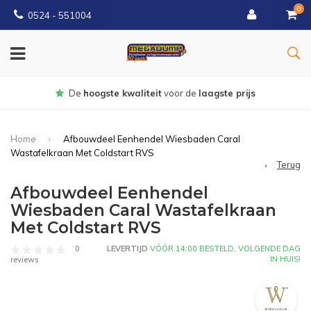
0
0524 - 551004
Gratis
bezorgd vanaf €150
Home
Afbouwdeel Eenhendel Wiesbaden Caral
Wastafelkraan Met Coldstart RVS
Terug
Afbouwdeel Eenhendel
Wiesbaden Caral Wastafelkraan
Met Coldstart RVS
0
LEVERTIJD
VÓÓR 14:00 BESTELD, VOLGENDE DAG
IN HUIS!
reviews