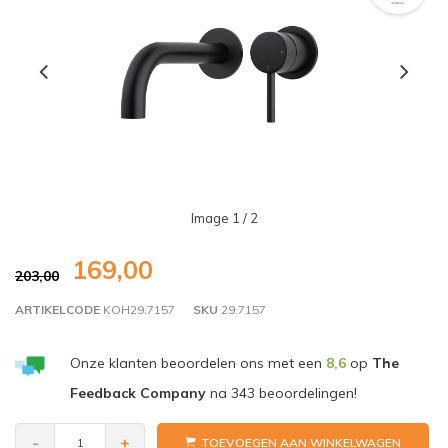
Image
1
/ 2
169,00
203,00
ARTIKELCODE
KOH29.7157
SKU
29.7157
Onze klanten beoordelen ons met een
8,6
op
The
Feedback Company
na
343
beoordelingen!
-
+
TOEVOEGEN AAN WINKELWAGEN